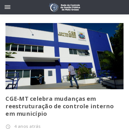
CGE-MT celebra mudanças em
reestruturação de controle interno
em município
4 anos atrás
access_time