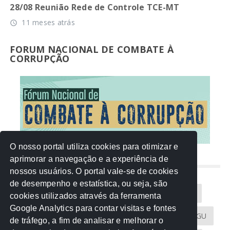
28/08 Reunião Rede de Controle TCE-MT
11 meses atrás
access_time
FORUM NACIONAL DE COMBATE À
CORRUPÇÃO
O nosso portal utiliza cookies para otimizar e
aprimorar a navegação e a experiência de
NUVEM DE TAGS
nossos usuários. O portal vale-se de cookies
de desempenho e estatística, ou seja, são
Acontece na Rede
AGU
AMM
Artigos
cookies utilizados através da ferramenta
Google Analytics para contar visitas e fontes
Atricon
Audicom
CAU-MT
CGE
CGU
de tráfego, a fim de analisar e melhorar o