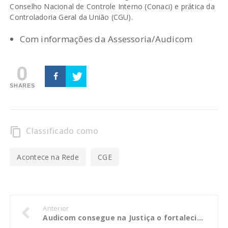
Conselho Nacional de Controle Interno (Conaci) e prática da
Controladoria Geral da União (CGU).
Com informações da Assessoria/Audicom
0
SHARES
Classificado como
content_copy
Acontece na Rede
CGE
Anterior
Audicom consegue na Justiça o fortalecimento do controle interno em Rondonópolis