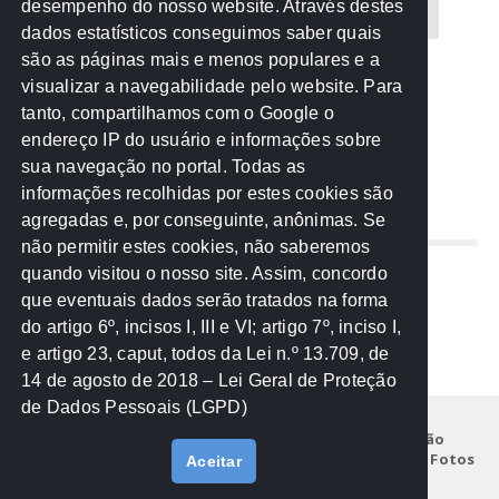
desempenho do nosso website. Através destes
CREA-MT
Eventos
MPC-MT
MPE-MT
dados estatísticos conseguimos saber quais
são as páginas mais e menos populares e a
MPF
Notícias
PF
PGE-MT
PGR
visualizar a navegabilidade pelo website. Para
tanto, compartilhamos com o Google o
Receita Federal
Sem categoria
Senado
endereço IP do usuário e informações sobre
TCE-MT
TCU
TRE
sua navegação no portal. Todas as
informações recolhidas por estes cookies são
agregadas e, por conseguinte, anônimas. Se
REDE NOS ESTADOS
não permitir estes cookies, não saberemos
quando visitou o nosso site. Assim, concordo
Mato Grosso do Sul
que eventuais dados serão tratados na forma
Paraná
do artigo 6º, incisos I, III e VI; artigo 7º, inciso I,
Nacional
e artigo 23, caput, todos da Lei n.º 13.709, de
14 de agosto de 2018 – Lei Geral de Proteção
de Dados Pessoais (LGPD)
Início
Institucional
Projetos
Legislação
Documentos
Notícias
Eventos
Galeria de Fotos
Aceitar
Fale Conosco