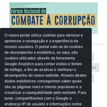
O nosso portal utiliza cookies para otimizar e
aprimorar a navegação e a experiência de
NUVEM DE TAGS
nossos usuários. O portal vale-se de cookies
de desempenho e estatística, ou seja, são
Acontece na Rede
AGU
AMM
Artigos
cookies utilizados através da ferramenta
Google Analytics para contar visitas e fontes
Atricon
Audicom
CAU-MT
CGE
CGU
de tráfego, a fim de analisar e melhorar o
desempenho do nosso website. Através destes
CREA-MT
Eventos
MPC-MT
MPE-MT
dados estatísticos conseguimos saber quais
são as páginas mais e menos populares e a
MPF
Notícias
PF
PGE-MT
PGR
visualizar a navegabilidade pelo website. Para
tanto, compartilhamos com o Google o
Receita Federal
Sem categoria
Senado
endereço IP do usuário e informações sobre