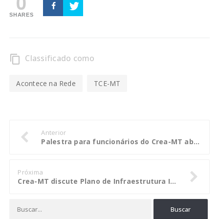
0
SHARES
Classificado como
content_copy
Acontece na Rede
TCE-MT
Anterior
Palestra para funcionários do Crea-MT abordará felicidade no trabalho
Próxima
Crea-MT discute Plano de Infraestrutura Integrado da Sinfra-MT