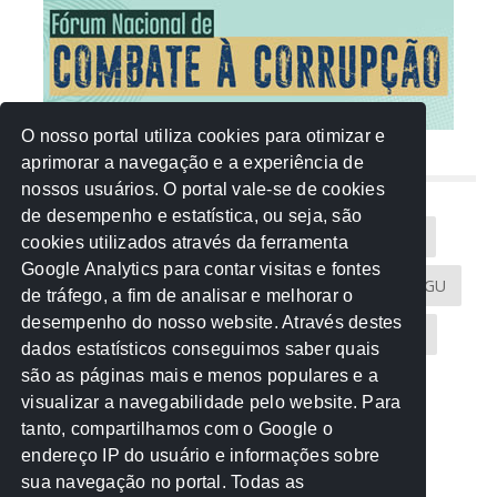
O nosso portal utiliza cookies para otimizar e
aprimorar a navegação e a experiência de
NUVEM DE TAGS
nossos usuários. O portal vale-se de cookies
de desempenho e estatística, ou seja, são
Acontece na Rede
AGU
AMM
Artigos
cookies utilizados através da ferramenta
Google Analytics para contar visitas e fontes
Atricon
Audicom
CAU-MT
CGE
CGU
de tráfego, a fim de analisar e melhorar o
desempenho do nosso website. Através destes
CREA-MT
Eventos
MPC-MT
MPE-MT
dados estatísticos conseguimos saber quais
são as páginas mais e menos populares e a
MPF
Notícias
PF
PGE-MT
PGR
visualizar a navegabilidade pelo website. Para
tanto, compartilhamos com o Google o
Receita Federal
Sem categoria
Senado
endereço IP do usuário e informações sobre
TCE-MT
TCU
TRE
sua navegação no portal. Todas as