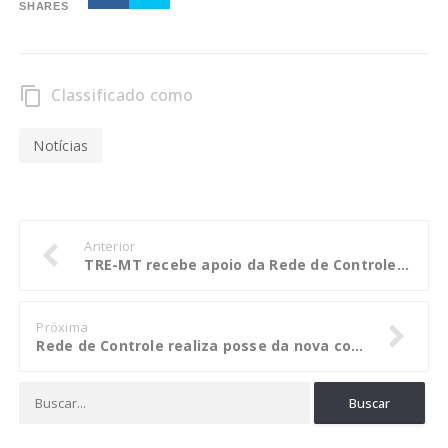
SHARES
Classificado como
content_copy
Notícias
Anterior
TRE-MT recebe apoio da Rede de Controle para finalizar cadastramentos biométricos em Cuiabá e Várzea Grande
Próxima
Rede de Controle realiza posse da nova coordenação para 2020