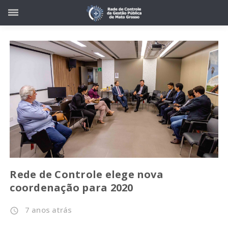
Rede de Controle elege nova
coordenação para 2020
7 anos atrás
access_time