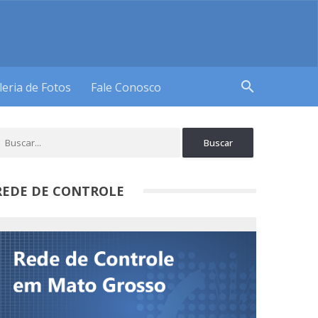
search
leria de Fotos
Fale Conosco
REDE DE CONTROLE