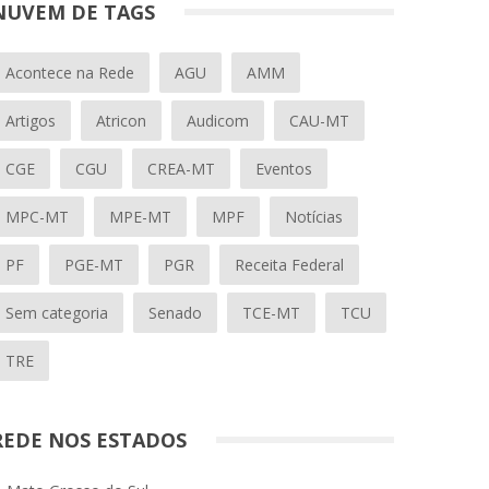
NUVEM DE TAGS
Acontece na Rede
AGU
AMM
Artigos
Atricon
Audicom
CAU-MT
CGE
CGU
CREA-MT
Eventos
MPC-MT
MPE-MT
MPF
Notícias
PF
PGE-MT
PGR
Receita Federal
Sem categoria
Senado
TCE-MT
TCU
TRE
REDE NOS ESTADOS