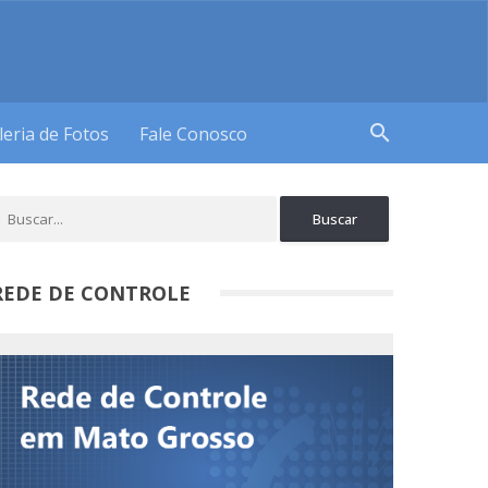
search
leria de Fotos
Fale Conosco
REDE DE CONTROLE