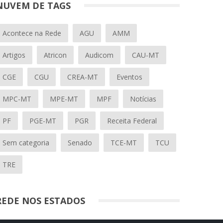
NUVEM DE TAGS
Acontece na Rede
AGU
AMM
Artigos
Atricon
Audicom
CAU-MT
CGE
CGU
CREA-MT
Eventos
MPC-MT
MPE-MT
MPF
Notícias
PF
PGE-MT
PGR
Receita Federal
Sem categoria
Senado
TCE-MT
TCU
TRE
REDE NOS ESTADOS