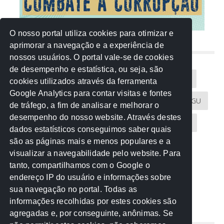
O nosso portal utiliza cookies para otimizar e
aprimorar a navegação e a experiência de
NUVEM DE TAGS
nossos usuários. O portal vale-se de cookies
de desempenho e estatística, ou seja, são
Acontece na Rede
AGU
AMM
Artigos
cookies utilizados através da ferramenta
Google Analytics para contar visitas e fontes
Atricon
Audicom
CAU-MT
CGE
CGU
de tráfego, a fim de analisar e melhorar o
desempenho do nosso website. Através destes
CREA-MT
Eventos
MPC-MT
MPE-MT
dados estatísticos conseguimos saber quais
são as páginas mais e menos populares e a
MPF
Notícias
PF
PGE-MT
PGR
visualizar a navegabilidade pelo website. Para
tanto, compartilhamos com o Google o
Receita Federal
Sem categoria
Senado
endereço IP do usuário e informações sobre
TCE-MT
TCU
TRE
sua navegação no portal. Todas as
informações recolhidas por estes cookies são
agregadas e, por conseguinte, anônimas. Se
REDE NOS ESTADOS