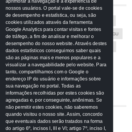
aprimorar a navegação e a experiência de
NUVEM DE TAGS
nossos usuários. O portal vale-se de cookies
de desempenho e estatística, ou seja, são
Acontece na Rede
AGU
AMM
Artigos
cookies utilizados através da ferramenta
Google Analytics para contar visitas e fontes
Atricon
Audicom
CAU-MT
CGE
CGU
de tráfego, a fim de analisar e melhorar o
desempenho do nosso website. Através destes
CREA-MT
Eventos
MPC-MT
MPE-MT
dados estatísticos conseguimos saber quais
são as páginas mais e menos populares e a
MPF
Notícias
PF
PGE-MT
PGR
visualizar a navegabilidade pelo website. Para
tanto, compartilhamos com o Google o
Receita Federal
Sem categoria
Senado
endereço IP do usuário e informações sobre
TCE-MT
TCU
TRE
sua navegação no portal. Todas as
informações recolhidas por estes cookies são
agregadas e, por conseguinte, anônimas. Se
REDE NOS ESTADOS
não permitir estes cookies, não saberemos
quando visitou o nosso site. Assim, concordo
Mato Grosso do Sul
que eventuais dados serão tratados na forma
Paraná
do artigo 6º, incisos I, III e VI; artigo 7º, inciso I,