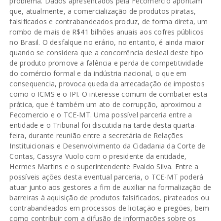
problema. Dados apresentados pela Fecomercio apontam
que, atualmente, a comercialização de produtos piratas,
falsificados e contrabandeados produz, de forma direta, um
rombo de mais de R$41 bilhões anuais aos cofres públicos
no Brasil. O desfalque no erário, no entanto, é ainda maior
quando se considera que a concorrência desleal deste tipo
de produto promove a falência e perda de competitividade
do comércio formal e da indústria nacional, o que em
consequencia, provoca queda da arrecadação de impostos
como o ICMS e o IPI. O interesse comum de combater esta
prática, que é também um ato de corrupção, aproximou a
Fecomercio e o TCE-MT. Uma possível parceria entre a
entidade e o Tribunal foi discutida na tarde desta quarta-
feira, durante reunião entre a secretária de Relações
Instituicionais e Desenvolvimento da Cidadania da Corte de
Contas, Cassyra Vuolo com o presidente da entidade,
Hermes Martins e o superintendente Evaldo Silva. Entre a
possíveis ações desta eventual parceria, o TCE-MT poderá
atuar junto aos gestores a fim de auxiliar na formalização de
barreiras à aquisição de produtos falsificados, pirateados ou
contrabandeados em processos de licitação e pregões, bem
como contribuir com a difusão de informações sobre os