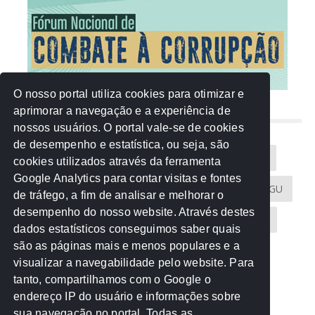
O nosso portal utiliza cookies para otimizar e
aprimorar a navegação e a experiência de
NUVEM DE TAGS
nossos usuários. O portal vale-se de cookies
de desempenho e estatística, ou seja, são
Acontece na Rede
AGU
AMM
Artigos
cookies utilizados através da ferramenta
Google Analytics para contar visitas e fontes
Atricon
Audicom
CAU-MT
CGE
CGU
de tráfego, a fim de analisar e melhorar o
desempenho do nosso website. Através destes
CREA-MT
Eventos
MPC-MT
MPE-MT
dados estatísticos conseguimos saber quais
são as páginas mais e menos populares e a
MPF
Notícias
PF
PGE-MT
PGR
visualizar a navegabilidade pelo website. Para
tanto, compartilhamos com o Google o
Receita Federal
Sem categoria
Senado
endereço IP do usuário e informações sobre
TCE-MT
TCU
TRE
sua navegação no portal. Todas as