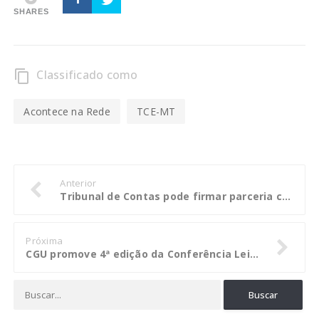
SHARES
Classificado como
content_copy
Acontece na Rede
TCE-MT
Anterior
Tribunal de Contas pode firmar parceria com a Fecomercio para campanha contra pirataria
Próxima
CGU promove 4ª edição da Conferência Lei Empresa Limpa