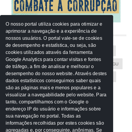
O nosso portal utiliza cookies para otimizar e
aprimorar a navegação e a experiência de
NUVEM DE TAGS
nossos usuários. O portal vale-se de cookies
de desempenho e estatística, ou seja, são
Acontece na Rede
AGU
AMM
Artigos
cookies utilizados através da ferramenta
Google Analytics para contar visitas e fontes
Atricon
Audicom
CAU-MT
CGE
CGU
de tráfego, a fim de analisar e melhorar o
desempenho do nosso website. Através destes
CREA-MT
Eventos
MPC-MT
MPE-MT
dados estatísticos conseguimos saber quais
são as páginas mais e menos populares e a
MPF
Notícias
PF
PGE-MT
PGR
visualizar a navegabilidade pelo website. Para
tanto, compartilhamos com o Google o
Receita Federal
Sem categoria
Senado
endereço IP do usuário e informações sobre
TCE-MT
TCU
TRE
sua navegação no portal. Todas as
informações recolhidas por estes cookies são
agregadas e, por conseguinte, anônimas. Se