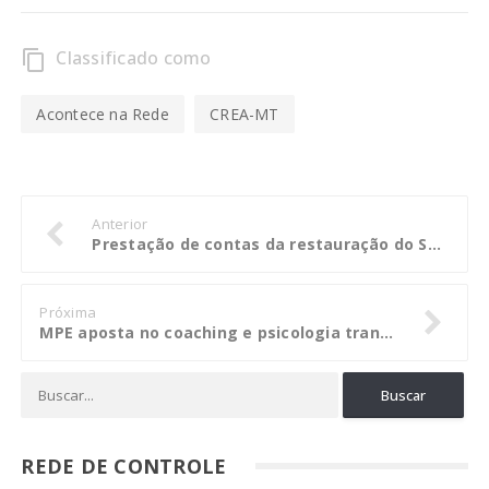
Classificado como
content_copy
Acontece na Rede
CREA-MT
Anterior
Prestação de contas da restauração do Seminário da Conceição é julgada regular
Próxima
MPE aposta no coaching e psicologia transpessoal para trabalhar inteligência emocional de adolescentes infratores
REDE DE CONTROLE