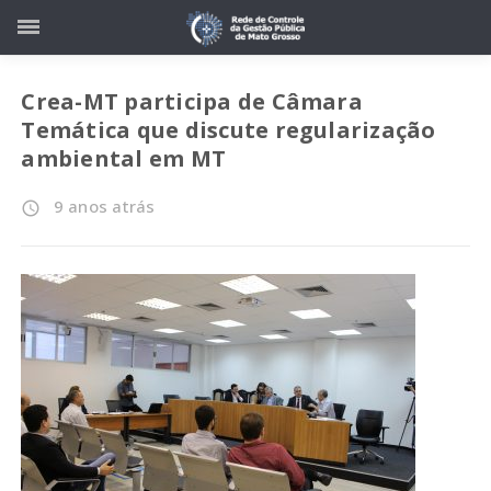
Crea-MT participa de Câmara
Temática que discute regularização
ambiental em MT
9 anos atrás
access_time