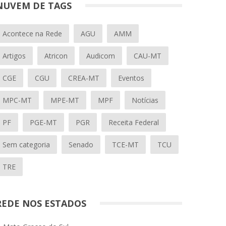
NUVEM DE TAGS
Acontece na Rede
AGU
AMM
Artigos
Atricon
Audicom
CAU-MT
CGE
CGU
CREA-MT
Eventos
MPC-MT
MPE-MT
MPF
Notícias
PF
PGE-MT
PGR
Receita Federal
Sem categoria
Senado
TCE-MT
TCU
TRE
REDE NOS ESTADOS