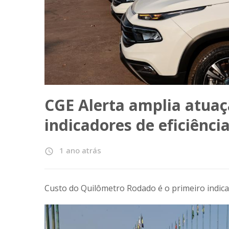
CGE Alerta amplia atuaç
indicadores de eficiênci
1 ano atrás
access_time
Custo do Quilômetro Rodado é o primeiro indicad