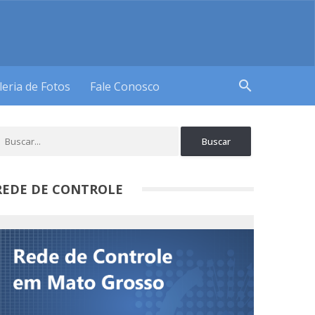
search
leria de Fotos
Fale Conosco
REDE DE CONTROLE