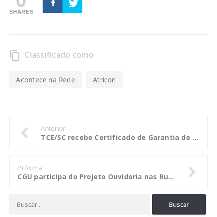
SHARES
Classificado como
content_copy
Acontece na Rede
Atricon
Anterior
TCE/SC recebe Certificado de Garantia de Qualidade na aplicação do MMD-TC
Próxima
CGU participa do Projeto Ouvidoria nas Ruas na Estação Central do Brasil (RJ)