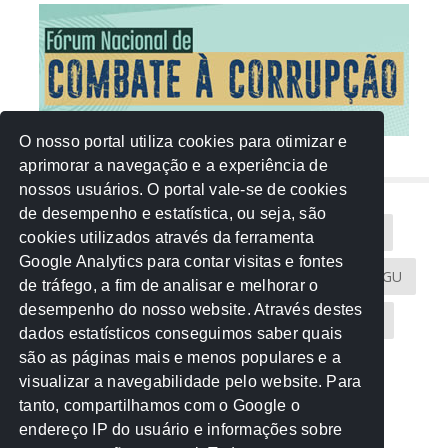
O nosso portal utiliza cookies para otimizar e
aprimorar a navegação e a experiência de
NUVEM DE TAGS
nossos usuários. O portal vale-se de cookies
de desempenho e estatística, ou seja, são
Acontece na Rede
AGU
AMM
Artigos
cookies utilizados através da ferramenta
Google Analytics para contar visitas e fontes
Atricon
Audicom
CAU-MT
CGE
CGU
de tráfego, a fim de analisar e melhorar o
desempenho do nosso website. Através destes
CREA-MT
Eventos
MPC-MT
MPE-MT
dados estatísticos conseguimos saber quais
são as páginas mais e menos populares e a
MPF
Notícias
PF
PGE-MT
PGR
visualizar a navegabilidade pelo website. Para
tanto, compartilhamos com o Google o
Receita Federal
Sem categoria
Senado
endereço IP do usuário e informações sobre