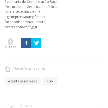
Secretaria de Comunicação Social
Procuradoria-Geral da República
(61) 3105-6406 / 6415
pgr-imprensa@mpf.mp.br
facebook.com/MPFederal
twitter.com/mpf_pgr
0
SHARES
Classificado como
content_copy
Acontece na Rede
PGR
Anterior