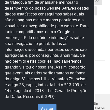
Atricon
Audicom
CAU-MT
CGE
CGU
de tráfego, a fim de analisar e melhorar o
desempenho do nosso website. Através destes
CREA-MT
Eventos
MPC-MT
MPE-MT
dados estatísticos conseguimos saber quais
são as páginas mais e menos populares e a
MPF
Notícias
PF
PGE-MT
PGR
visualizar a navegabilidade pelo website. Para
tanto, compartilhamos com o Google o
Receita Federal
Sem categoria
Senado
endereço IP do usuário e informações sobre
TCE-MT
TCU
TRE
sua navegação no portal. Todas as
informações recolhidas por estes cookies são
agregadas e, por conseguinte, anônimas. Se
REDE NOS ESTADOS
não permitir estes cookies, não saberemos
quando visitou o nosso site. Assim, concordo
Mato Grosso do Sul
que eventuais dados serão tratados na forma
Paraná
do artigo 6º, incisos I, III e VI; artigo 7º, inciso I,
Nacional
e artigo 23, caput, todos da Lei n.º 13.709, de
14 de agosto de 2018 – Lei Geral de Proteção
de Dados Pessoais (LGPD)
Início
Institucional
Projetos
Legislação
Documentos
Notícias
Eventos
Galeria de Fotos
Aceitar