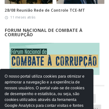
28/08 Reunião Rede de Controle TCE-MT
11 meses atrás
access_time
FORUM NACIONAL DE COMBATE À
CORRUPÇÃO
O nosso portal utiliza cookies para otimizar e
aprimorar a navegação e a experiência de
NUVEM DE TAGS
nossos usuários. O portal vale-se de cookies
de desempenho e estatística, ou seja, são
Acontece na Rede
AGU
AMM
Artigos
cookies utilizados através da ferramenta
Google Analytics para contar visitas e fontes