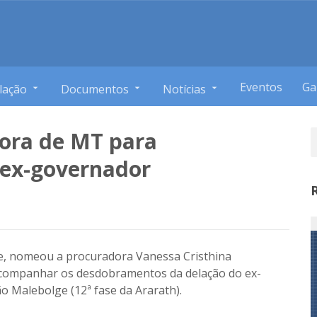
Eventos
Ga
lação
Documentos
Notícias
ora de MT para
ex-governador
e, nomeou a procuradora Vanessa Cristhina
companhar os desdobramentos da delação do ex-
 Malebolge (12ª fase da Ararath).