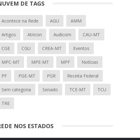
NUVEM DE TAGS
Acontece na Rede
AGU
AMM
Artigos
Atricon
Audicom
CAU-MT
CGE
CGU
CREA-MT
Eventos
MPC-MT
MPE-MT
MPF
Notícias
PF
PGE-MT
PGR
Receita Federal
Sem categoria
Senado
TCE-MT
TCU
TRE
REDE NOS ESTADOS