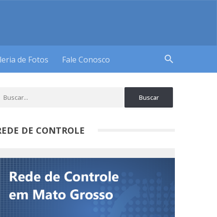
search
leria de Fotos
Fale Conosco
REDE DE CONTROLE