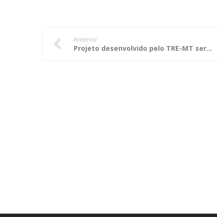
Anterior
Projeto desenvolvido pelo TRE-MT será apresentado em fórum nacional de Tecnologia da Informação