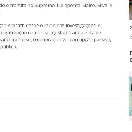
o e tramita no Supremo. Ele aponta Blairo, Silval e
.
o Ararath desde o início das investigações. A
2
organização criminosa, gestão fraudulenta de
access
financeira fosse, corrupção ativa, corrupção passiva,
público.