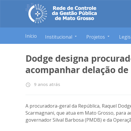
Início
Institucional
Projetos
Legis
Dodge designa procurad
acompanhar delação de 
9 anos atrás
access_time
A procuradora-geral da República, Raquel Dodg
Scarmagnani, que atua em Mato Grosso, para a
governador Silval Barbosa (PMDB) e da Operação