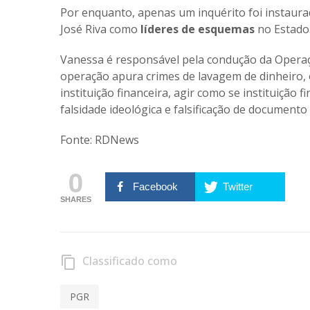
Por enquanto, apenas um inquérito foi instaurad
José Riva como
líderes de esquemas
no Estado
Vanessa é responsável pela condução da Operaçã
operação apura crimes de lavagem de dinheiro, 
instituição financeira, agir como se instituição 
falsidade ideológica e falsificação de documento 
Fonte:
RDNews
0
Facebook
Twitter
SHARES
Classificado como
content_copy
PGR