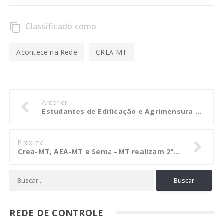
Classificado como
content_copy
Acontece na Rede
CREA-MT
Anterior
Estudantes de Edificação e Agrimensura do IFMT assistem palestra do CreaJr-MT e Mútua-MT
Próxima
Crea-MT, AEA-MT e Sema –MT realizam 2° reunião para discutir projeto de lei ambiental
REDE DE CONTROLE