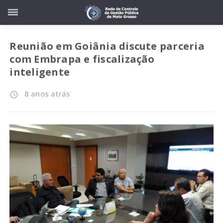
Reunião em Goiânia discute parceria
com Embrapa e fiscalização
inteligente
8 anos atrás
access_time