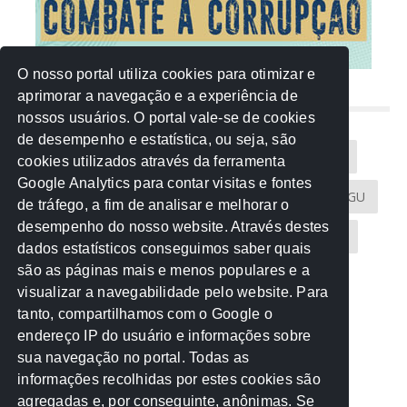
O nosso portal utiliza cookies para otimizar e
aprimorar a navegação e a experiência de
NUVEM DE TAGS
nossos usuários. O portal vale-se de cookies
de desempenho e estatística, ou seja, são
Acontece na Rede
AGU
AMM
Artigos
cookies utilizados através da ferramenta
Google Analytics para contar visitas e fontes
Atricon
Audicom
CAU-MT
CGE
CGU
de tráfego, a fim de analisar e melhorar o
desempenho do nosso website. Através destes
CREA-MT
Eventos
MPC-MT
MPE-MT
dados estatísticos conseguimos saber quais
são as páginas mais e menos populares e a
MPF
Notícias
PF
PGE-MT
PGR
visualizar a navegabilidade pelo website. Para
tanto, compartilhamos com o Google o
Receita Federal
Sem categoria
Senado
endereço IP do usuário e informações sobre
TCE-MT
TCU
TRE
sua navegação no portal. Todas as
informações recolhidas por estes cookies são
agregadas e, por conseguinte, anônimas. Se