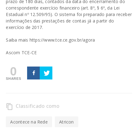
prazo de 180 dias, contados da data do encerramento do
correspondente exercício financeiro (art. 8º, § 6º, da Lei
Estadual nº 12.509/95). O sistema foi preparado para receber
informações das prestações de contas já a partir do
exercício de 2017.
Saiba mais
https://www.tce.ce.gov.br/agora
Ascom TCE-CE
0
SHARES
Classificado como
content_copy
Acontece na Rede
Atricon