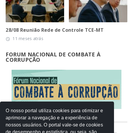
28/08 Reunião Rede de Controle TCE-MT
11 meses atrás
access_time
FORUM NACIONAL DE COMBATE À
CORRUPÇÃO
O nosso portal utiliza cookies para otimizar e
aprimorar a navegação e a experiência de
NUVEM DE TAGS
nossos usuários. O portal vale-se de cookies
de desempenho e estatística, ou seja, são