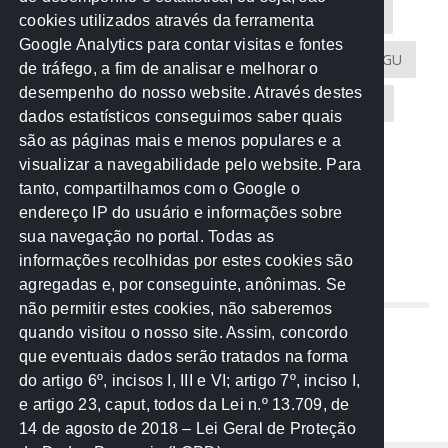
Acontece na Rede
AGU
AMM
Artigos
cookies utilizados através da ferramenta
Google Analytics para contar visitas e fontes
Atricon
Audicom
CAU-MT
CGE
CGU
de tráfego, a fim de analisar e melhorar o
desempenho do nosso website. Através destes
CREA-MT
Eventos
MPC-MT
MPE-MT
dados estatísticos conseguimos saber quais
são as páginas mais e menos populares e a
MPF
Notícias
PF
PGE-MT
PGR
visualizar a navegabilidade pelo website. Para
tanto, compartilhamos com o Google o
Receita Federal
Sem categoria
Senado
endereço IP do usuário e informações sobre
TCE-MT
TCU
TRE
sua navegação no portal. Todas as
informações recolhidas por estes cookies são
agregadas e, por conseguinte, anônimas. Se
REDE NOS ESTADOS
não permitir estes cookies, não saberemos
quando visitou o nosso site. Assim, concordo
Mato Grosso do Sul
que eventuais dados serão tratados na forma
Paraná
do artigo 6º, incisos I, III e VI; artigo 7º, inciso I,
Nacional
e artigo 23, caput, todos da Lei n.º 13.709, de
14 de agosto de 2018 – Lei Geral de Proteção