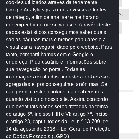
Acontece na Rede
AGU
AMM
Artigos
cookies utilizados através da ferramenta
Google Analytics para contar visitas e fontes
Atricon
Audicom
CAU-MT
CGE
CGU
de tráfego, a fim de analisar e melhorar o
desempenho do nosso website. Através destes
CREA-MT
Eventos
MPC-MT
MPE-MT
dados estatísticos conseguimos saber quais
são as páginas mais e menos populares e a
MPF
Notícias
PF
PGE-MT
PGR
visualizar a navegabilidade pelo website. Para
tanto, compartilhamos com o Google o
Receita Federal
Sem categoria
Senado
endereço IP do usuário e informações sobre
TCE-MT
TCU
TRE
sua navegação no portal. Todas as
informações recolhidas por estes cookies são
agregadas e, por conseguinte, anônimas. Se
REDE NOS ESTADOS
não permitir estes cookies, não saberemos
quando visitou o nosso site. Assim, concordo
Mato Grosso do Sul
que eventuais dados serão tratados na forma
Paraná
do artigo 6º, incisos I, III e VI; artigo 7º, inciso I,
Nacional
e artigo 23, caput, todos da Lei n.º 13.709, de
14 de agosto de 2018 – Lei Geral de Proteção
de Dados Pessoais (LGPD)