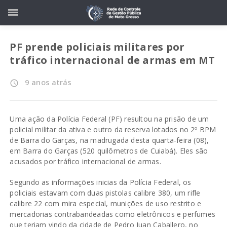
PF prende policiais militares por
tráfico internacional de armas em MT
9 anos atrás
access_time
Uma ação da Polícia Federal (PF) resultou na prisão de um
policial militar da ativa e outro da reserva lotados no 2º BPM
de Barra do Garças, na madrugada desta quarta-feira (08),
em Barra do Garças (520 quilômetros de Cuiabá). Eles são
acusados por tráfico internacional de armas.
Segundo as informações inicias da Polícia Federal, os
policiais estavam com duas pistolas calibre 380, um rifle
calibre 22 com mira especial, munições de uso restrito e
mercadorias contrabandeadas como eletrônicos e perfumes
que teriam vindo da cidade de Pedro Juan Caballero, no