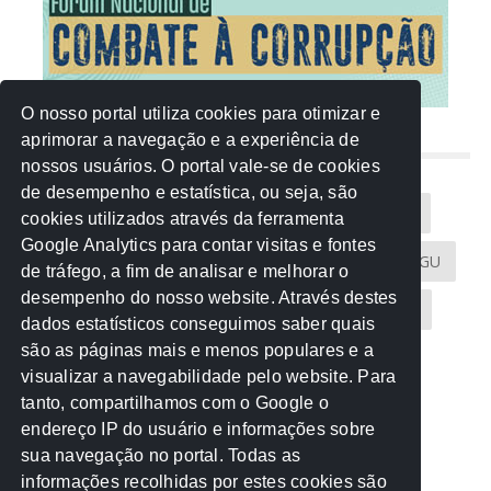
O nosso portal utiliza cookies para otimizar e
aprimorar a navegação e a experiência de
NUVEM DE TAGS
nossos usuários. O portal vale-se de cookies
de desempenho e estatística, ou seja, são
Acontece na Rede
AGU
AMM
Artigos
cookies utilizados através da ferramenta
Google Analytics para contar visitas e fontes
Atricon
Audicom
CAU-MT
CGE
CGU
de tráfego, a fim de analisar e melhorar o
desempenho do nosso website. Através destes
CREA-MT
Eventos
MPC-MT
MPE-MT
dados estatísticos conseguimos saber quais
são as páginas mais e menos populares e a
MPF
Notícias
PF
PGE-MT
PGR
visualizar a navegabilidade pelo website. Para
tanto, compartilhamos com o Google o
Receita Federal
Sem categoria
Senado
endereço IP do usuário e informações sobre
TCE-MT
TCU
TRE
sua navegação no portal. Todas as
informações recolhidas por estes cookies são