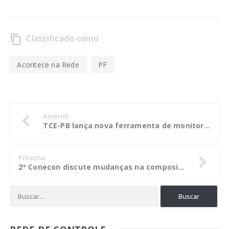
Classificado como
content_copy
Acontece na Rede
PF
Anterior
TCE-PB lança nova ferramenta de monitoramento que detalha gastos com combustível nos municípios
Próxima
2º Conecon discute mudanças na composição dos Tribunais de Contas