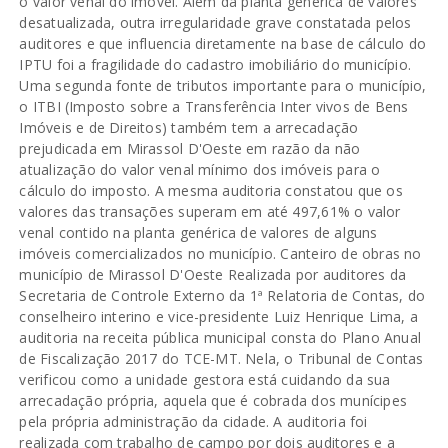
o valor venal do imóvel. Além da planta genérica de valores
desatualizada, outra irregularidade grave constatada pelos
auditores e que influencia diretamente na base de cálculo do
IPTU foi a fragilidade do cadastro imobiliário do município.
Uma segunda fonte de tributos importante para o município,
o ITBI (Imposto sobre a Transferência Inter vivos de Bens
Imóveis e de Direitos) também tem a arrecadação
prejudicada em Mirassol D'Oeste em razão da não
atualização do valor venal mínimo dos imóveis para o
cálculo do imposto. A mesma auditoria constatou que os
valores das transações superam em até 497,61% o valor
venal contido na planta genérica de valores de alguns
imóveis comercializados no município. Canteiro de obras no
município de Mirassol D'Oeste Realizada por auditores da
Secretaria de Controle Externo da 1ª Relatoria de Contas, do
conselheiro interino e vice-presidente Luiz Henrique Lima, a
auditoria na receita pública municipal consta do Plano Anual
de Fiscalização 2017 do TCE-MT. Nela, o Tribunal de Contas
verificou como a unidade gestora está cuidando da sua
arrecadação própria, aquela que é cobrada dos munícipes
pela própria administração da cidade. A auditoria foi
realizada com trabalho de campo por dois auditores e a