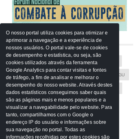
O nosso portal utiliza cookies para otimizar e
aprimorar a navegação e a experiência de
NUVEM DE TAGS
nossos usuários. O portal vale-se de cookies
de desempenho e estatística, ou seja, são
Acontece na Rede
AGU
AMM
Artigos
cookies utilizados através da ferramenta
Google Analytics para contar visitas e fontes
Atricon
Audicom
CAU-MT
CGE
CGU
de tráfego, a fim de analisar e melhorar o
desempenho do nosso website. Através destes
CREA-MT
Eventos
MPC-MT
MPE-MT
dados estatísticos conseguimos saber quais
são as páginas mais e menos populares e a
MPF
Notícias
PF
PGE-MT
PGR
visualizar a navegabilidade pelo website. Para
tanto, compartilhamos com o Google o
Receita Federal
Sem categoria
Senado
endereço IP do usuário e informações sobre
TCE-MT
TCU
TRE
sua navegação no portal. Todas as
informações recolhidas por estes cookies são