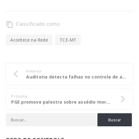
Classificado como
content_copy
Acontece na Rede
TCE-MT
Anterior
Auditoria detecta falhas no controle de abastecimento da frota de Rondonópolis
Próxima
PGE promove palestra sobre assédio moral e sexual