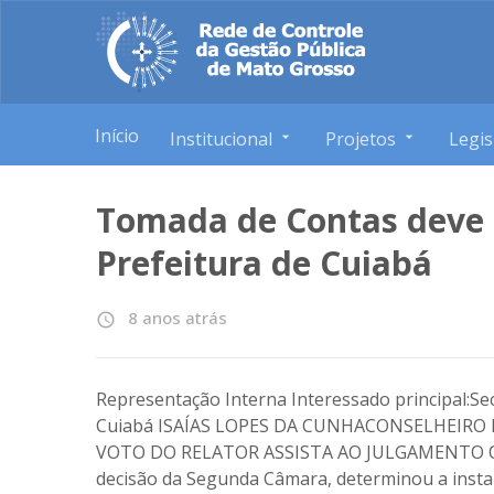
Início
Institucional
Projetos
Legis
Tomada de Contas deve 
Prefeitura de Cuiabá
8 anos atrás
access_time
Representação Interna Interessado principal:Se
Cuiabá ISAÍAS LOPES DA CUNHACONSELHEIRO
VOTO DO RELATOR ASSISTA AO JULGAMENTO O Tr
decisão da Segunda Câmara, determinou a inst