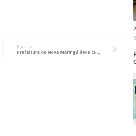
2
access
Próxima
Prefeitura de Nova Maringá deve cumprir Lei de Acesso à Informação