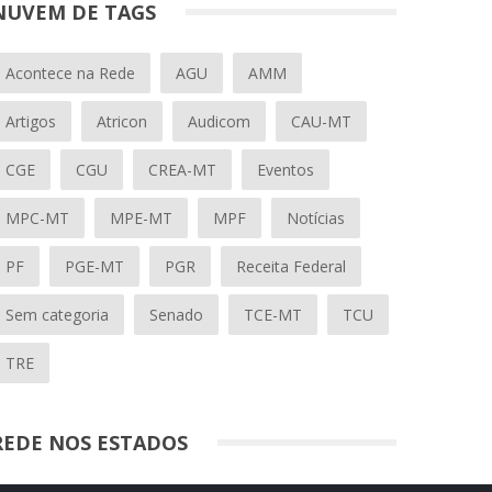
NUVEM DE TAGS
Acontece na Rede
AGU
AMM
Artigos
Atricon
Audicom
CAU-MT
CGE
CGU
CREA-MT
Eventos
MPC-MT
MPE-MT
MPF
Notícias
PF
PGE-MT
PGR
Receita Federal
Sem categoria
Senado
TCE-MT
TCU
TRE
REDE NOS ESTADOS