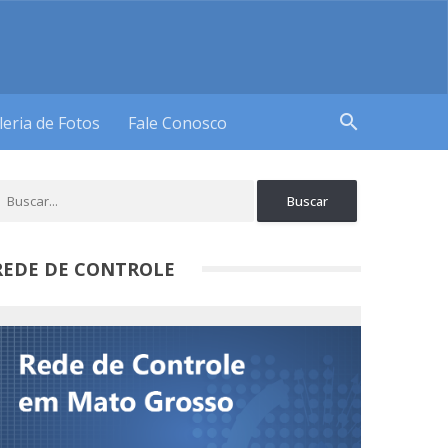
search
leria de Fotos
Fale Conosco
REDE DE CONTROLE