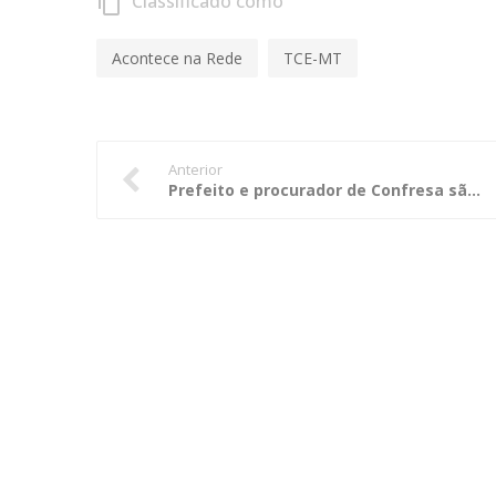
Classificado como
content_copy
Acontece na Rede
TCE-MT
Anterior
Prefeito e procurador de Confresa são multados por irregularidade em licitação