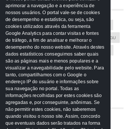
aprimorar a navegação e a experiência de
NUVEM DE TAGS
nossos usuários. O portal vale-se de cookies
de desempenho e estatística, ou seja, são
Acontece na Rede
AGU
AMM
Artigos
cookies utilizados através da ferramenta
Google Analytics para contar visitas e fontes
Atricon
Audicom
CAU-MT
CGE
CGU
de tráfego, a fim de analisar e melhorar o
desempenho do nosso website. Através destes
CREA-MT
Eventos
MPC-MT
MPE-MT
dados estatísticos conseguimos saber quais
são as páginas mais e menos populares e a
MPF
Notícias
PF
PGE-MT
PGR
visualizar a navegabilidade pelo website. Para
tanto, compartilhamos com o Google o
Receita Federal
Sem categoria
Senado
endereço IP do usuário e informações sobre
TCE-MT
TCU
TRE
sua navegação no portal. Todas as
informações recolhidas por estes cookies são
agregadas e, por conseguinte, anônimas. Se
REDE NOS ESTADOS
não permitir estes cookies, não saberemos
quando visitou o nosso site. Assim, concordo
Mato Grosso do Sul
que eventuais dados serão tratados na forma
Paraná