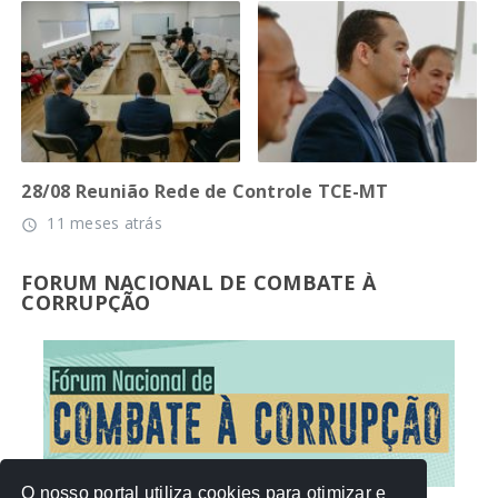
28/08 Reunião Rede de Controle TCE-MT
11 meses atrás
access_time
FORUM NACIONAL DE COMBATE À
CORRUPÇÃO
O nosso portal utiliza cookies para otimizar e