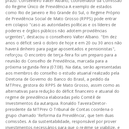
prazo. Conselheiro Valter Albano, coordenador da Comissão
do Regime Único de Previdência A exemplo de estados
como Rio de Janeiro e Rio Grande do Sul, o Regime Próprio
de Previdência Social de Mato Grosso (RPPS) pode entrar
em colapso "caso as autoridades políticas e os líderes de
poderes e órgãos públicos não adotem providências
urgentes", destacou o conselheiro Valter Albano. "Em dez
anos o déficit será o dobro de hoje e em 20 ou 30 anos não
haverá dinheiro para pagar aposentados e pensionistas",
reforçou. O encontro de terça-feira foi um preparo para a
reunião do Conselho de Previdência, marcada para a
próxima segunda-feira (07.08). Na data, serão apresentadas
aos membros do conselho o estudo atuarial realizado pela
Diretoria de Governo do Banco do Brasil, a pedido da
MTPrev, gestora do RPPS de Mato Grosso, assim como as
alternativas para redução do déficit financeiro e atuarial do
regime de previdência elaboradas pelo Comitê de
Investimentos da autarquia. Ronaldo TaveiraDiretor-
presidente da MTPrev O Tribunal de Contas coordena o
grupo chamado 'Reforma da Previdência', que tem duas
comissões. A da sustentabilidade, responsável por prover
investimentos necessários para que o regime se viabilize, e