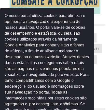
O nosso portal utiliza cookies para otimizar e
aprimorar a navegação e a experiência de
NUVEM DE TAGS
nossos usuários. O portal vale-se de cookies
de desempenho e estatística, ou seja, são
Acontece na Rede
AGU
AMM
Artigos
cookies utilizados através da ferramenta
Google Analytics para contar visitas e fontes
Atricon
Audicom
CAU-MT
CGE
CGU
de tráfego, a fim de analisar e melhorar o
desempenho do nosso website. Através destes
CREA-MT
Eventos
MPC-MT
MPE-MT
dados estatísticos conseguimos saber quais
são as páginas mais e menos populares e a
MPF
Notícias
PF
PGE-MT
PGR
visualizar a navegabilidade pelo website. Para
tanto, compartilhamos com o Google o
Receita Federal
Sem categoria
Senado
endereço IP do usuário e informações sobre
TCE-MT
TCU
TRE
sua navegação no portal. Todas as
informações recolhidas por estes cookies são
agregadas e, por conseguinte, anônimas. Se
REDE NOS ESTADOS
não permitir estes cookies, não saberemos