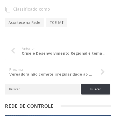
Classificado como
content_copy
Acontece na Rede
TCE-MT
Anterior
Crise e Desenvolvimento Regional é tema de palestra no auditório da Escola Superior de Contas, nesta quinta-feira
Próxima
Vereadora não comete irregularidade ao acumular cargos em Várzea Grande
REDE DE CONTROLE