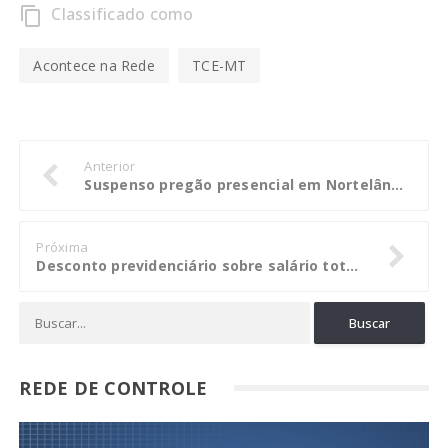
Classificado como
content_copy
Acontece na Rede
TCE-MT
Anterior
Suspenso pregão presencial em Nortelândia
Próxima
Desconto previdenciário sobre salário total dos servidores da Educação é legal
REDE DE CONTROLE