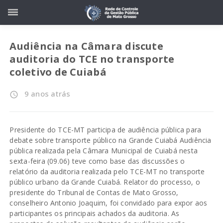
Audiência na Câmara discute
auditoria do TCE no transporte
coletivo de Cuiabá
9 anos atrás
access_time
Presidente do TCE-MT participa de audiência pública para
debate sobre transporte público na Grande Cuiabá Audiência
pública realizada pela Câmara Municipal de Cuiabá nesta
sexta-feira (09.06) teve como base das discussões o
relatório da auditoria realizada pelo TCE-MT no transporte
público urbano da Grande Cuiabá. Relator do processo, o
presidente do Tribunal de Contas de Mato Grosso,
conselheiro Antonio Joaquim, foi convidado para expor aos
participantes os principais achados da auditoria. As