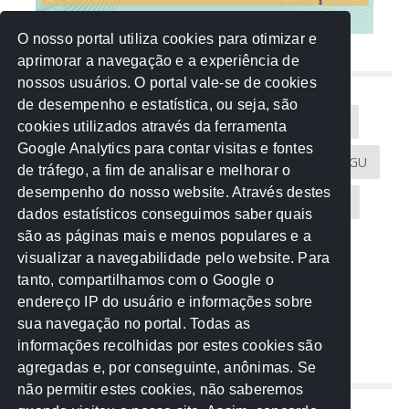
O nosso portal utiliza cookies para otimizar e
aprimorar a navegação e a experiência de
NUVEM DE TAGS
nossos usuários. O portal vale-se de cookies
de desempenho e estatística, ou seja, são
Acontece na Rede
AGU
AMM
Artigos
cookies utilizados através da ferramenta
Google Analytics para contar visitas e fontes
Atricon
Audicom
CAU-MT
CGE
CGU
de tráfego, a fim de analisar e melhorar o
desempenho do nosso website. Através destes
CREA-MT
Eventos
MPC-MT
MPE-MT
dados estatísticos conseguimos saber quais
são as páginas mais e menos populares e a
MPF
Notícias
PF
PGE-MT
PGR
visualizar a navegabilidade pelo website. Para
tanto, compartilhamos com o Google o
Receita Federal
Sem categoria
Senado
endereço IP do usuário e informações sobre
TCE-MT
TCU
TRE
sua navegação no portal. Todas as
informações recolhidas por estes cookies são
agregadas e, por conseguinte, anônimas. Se
REDE NOS ESTADOS
não permitir estes cookies, não saberemos