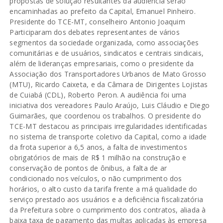
propostas de solução resultantes da audiência serão
encaminhadas ao prefeito da Capital, Emanuel Pinheiro.
Presidente do TCE-MT, conselheiro Antonio Joaquim
Participaram dos debates representantes de vários
segmentos da sociedade organizada, como associações
comunitárias e de usuários, sindicatos e centrais sindicais,
além de lideranças empresariais, como o presidente da
Associação dos Transportadores Urbanos de Mato Grosso
(MTU), Ricardo Caixeta, e da Câmara de Dirigentes Lojistas
de Cuiabá (CDL), Roberto Peron. A audiência foi uma
iniciativa dos vereadores Paulo Araújo, Luis Cláudio e Diego
Guimarães, que coordenou os trabalhos. O presidente do
TCE-MT destacou as principais irregularidades identificadas
no sistema de transporte coletivo da Capital, como a idade
da frota superior a 6,5 anos, a falta de investimentos
obrigatórios de mais de R$ 1 milhão na construção e
conservação de pontos de ônibus, a falta de ar
condicionado nos veículos, o não cumprimento dos
horários, o alto custo da tarifa frente a má qualidade do
serviço prestado aos usuários e a deficiência fiscalizatória
da Prefeitura sobre o cumprimento dos contratos, aliada à
baixa taxa de pagamento das multas aplicadas às empresa