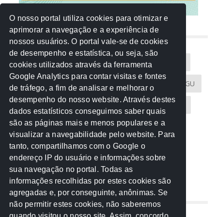
O nosso portal utiliza cookies para otimizar e
aprimorar a navegação e a experiência de
NUVEM DE TAGS
nossos usuários. O portal vale-se de cookies
de desempenho e estatística, ou seja, são
Acontece na Rede
AGU
AMM
Artigos
cookies utilizados através da ferramenta
Google Analytics para contar visitas e fontes
Atricon
Audicom
CAU-MT
CGE
CGU
de tráfego, a fim de analisar e melhorar o
desempenho do nosso website. Através destes
CREA-MT
Eventos
MPC-MT
MPE-MT
dados estatísticos conseguimos saber quais
são as páginas mais e menos populares e a
MPF
Notícias
PF
PGE-MT
PGR
visualizar a navegabilidade pelo website. Para
tanto, compartilhamos com o Google o
Receita Federal
Sem categoria
Senado
endereço IP do usuário e informações sobre
TCE-MT
TCU
TRE
sua navegação no portal. Todas as
informações recolhidas por estes cookies são
agregadas e, por conseguinte, anônimas. Se
REDE NOS ESTADOS
não permitir estes cookies, não saberemos
quando visitou o nosso site. Assim, concordo