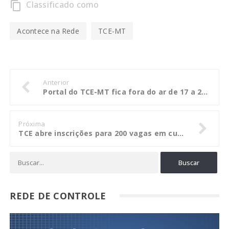
Classificado como
content_copy
Acontece na Rede
TCE-MT
Anterior
Portal do TCE-MT fica fora do ar de 17 a 20 de fevereiro para manutenção
Próxima
TCE abre inscrições para 200 vagas em curso de fiscal de contratos
REDE DE CONTROLE