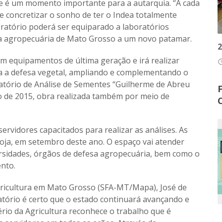
se é um momento importante para a autarquia. “A cada
 concretizar o sonho de ter o Indea totalmente
boratório poderá ser equiparado a laboratórios
fesa agropecuária de Mato Grosso a um novo patamar.
2
om equipamentos de última geração e irá realizar
access
ra a defesa vegetal, ampliando e complementando o
atório de Análise de Sementes “Guilherme de Abreu
o de 2015, obra realizada também por meio de
ervidores capacitados para realizar as análises. As
 soja, em setembro deste ano. O espaço vai atender
ersidades, órgãos de defesa agropecuária, bem como o
ento.
ricultura em Mato Grosso (SFA-MT/Mapa), José de
atório é certo que o estado continuará avançando e
rio da Agricultura reconhece o trabalho que é