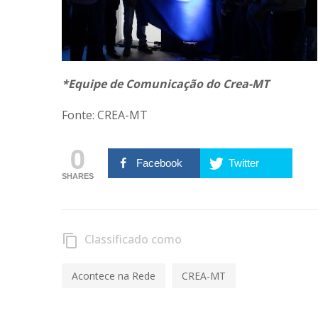
*Equipe de Comunicação do Crea-MT
Fonte: CREA-MT
0
Facebook
Twitter
SHARES
Classificado como
content_copy
Acontece na Rede
CREA-MT