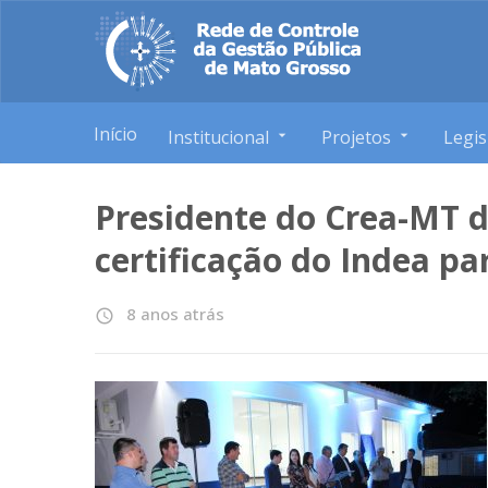
Início
Institucional
Projetos
Legis
Presidente do Crea-MT 
certificação do Indea pa
8 anos atrás
access_time