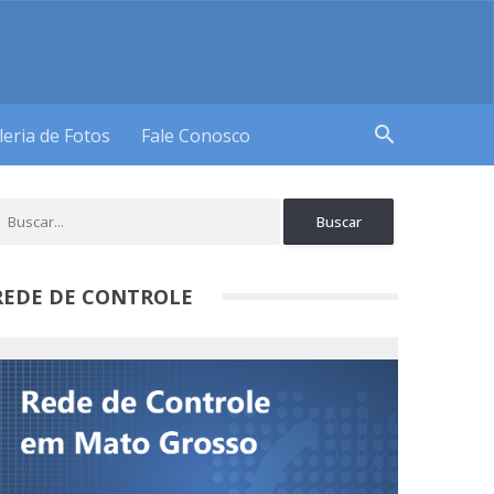
search
leria de Fotos
Fale Conosco
REDE DE CONTROLE