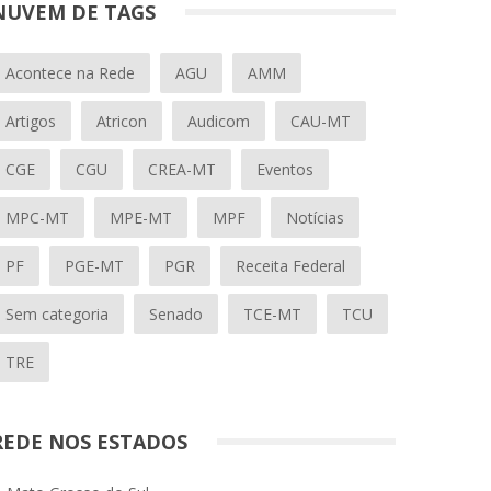
NUVEM DE TAGS
Acontece na Rede
AGU
AMM
Artigos
Atricon
Audicom
CAU-MT
CGE
CGU
CREA-MT
Eventos
MPC-MT
MPE-MT
MPF
Notícias
PF
PGE-MT
PGR
Receita Federal
Sem categoria
Senado
TCE-MT
TCU
TRE
REDE NOS ESTADOS