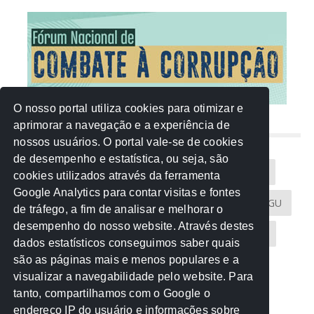
O nosso portal utiliza cookies para otimizar e
aprimorar a navegação e a experiência de
NUVEM DE TAGS
nossos usuários. O portal vale-se de cookies
de desempenho e estatística, ou seja, são
Acontece na Rede
AGU
AMM
Artigos
cookies utilizados através da ferramenta
Google Analytics para contar visitas e fontes
Atricon
Audicom
CAU-MT
CGE
CGU
de tráfego, a fim de analisar e melhorar o
desempenho do nosso website. Através destes
CREA-MT
Eventos
MPC-MT
MPE-MT
dados estatísticos conseguimos saber quais
são as páginas mais e menos populares e a
MPF
Notícias
PF
PGE-MT
PGR
visualizar a navegabilidade pelo website. Para
tanto, compartilhamos com o Google o
Receita Federal
Sem categoria
Senado
endereço IP do usuário e informações sobre