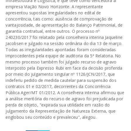
Infraestrutura e Logística, e que teve como vencedora a
empresa Viação Novo Horizonte. A representante
apresentou supostas irregularidades no edital de
concorrência, tais como: ausência de comprovação de
vantajosidade, de apresentação do Balanço Patrimonial, de
garantia contratual, entre outros. O processo nº
240230/2017 foi relatado pela conselheira interina Jaqueline
Jacobsen e julgado na sessão ordinária do dia 13 de março.
Todas as irregularidades apontadas foram consideradas
improcedentes pela equipe de auditoria da 5ª Relatoria. No
mesmo processo também foi julgado recurso de agravo
interposto pela Expresso Rubi em face da decisão proferida
por meio do julgamento singular nº 1126/JCN/2017, que
indeferiu pedido de medida cautelar para suspensão dos
contratos 01 e 02/2017, decorrentes da Concorrência
Pública Ager/MT 01/2012. A conselheira interina afirmou que
a análise meritória do recurso de agravo foi prejudicada por
perda de objeto, "expirada sua utilidade em razão do
julgamento da Representação de Natureza Externa, que
englobou seu conteúdo e prevaleceu", alegou.