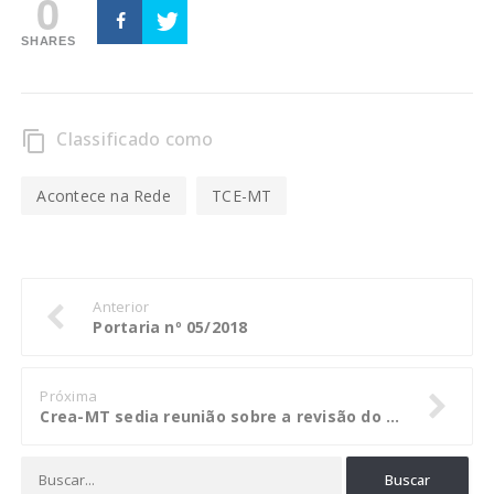
0
SHARES
Classificado como
content_copy
Acontece na Rede
TCE-MT
Anterior
Portaria nº 05/2018
Próxima
Crea-MT sedia reunião sobre a revisão do Plano Municipal de Saneamento Básico de Cuiabá