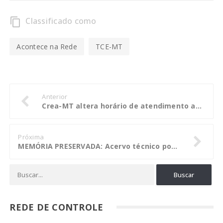
Classificado como
content_copy
Acontece na Rede
TCE-MT
Anterior
Crea-MT altera horário de atendimento ao público durante jogos do Brasil na Copa do Mundo
Próxima
MEMÓRIA PRESERVADA: Acervo técnico pode ser solicitado por profissionais registrados no Crea-MT
REDE DE CONTROLE