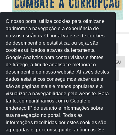
O nosso portal utiliza cookies para otimizar e
aprimorar a navegação e a experiência de
NUVEM DE TAGS
nossos usuários. O portal vale-se de cookies
de desempenho e estatística, ou seja, são
Acontece na Rede
AGU
AMM
Artigos
cookies utilizados através da ferramenta
Google Analytics para contar visitas e fontes
Atricon
Audicom
CAU-MT
CGE
CGU
de tráfego, a fim de analisar e melhorar o
desempenho do nosso website. Através destes
CREA-MT
Eventos
MPC-MT
MPE-MT
dados estatísticos conseguimos saber quais
são as páginas mais e menos populares e a
MPF
Notícias
PF
PGE-MT
PGR
visualizar a navegabilidade pelo website. Para
tanto, compartilhamos com o Google o
Receita Federal
Sem categoria
Senado
endereço IP do usuário e informações sobre
TCE-MT
TCU
TRE
sua navegação no portal. Todas as
informações recolhidas por estes cookies são
agregadas e, por conseguinte, anônimas. Se