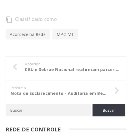
Classificado como
content_copy
Acontece na Rede
MPC-MT
Anterior
CGU e Sebrae Nacional reafirmam parceria em seminário sobre compliance
Próxima
Nota de Esclarecimento - Auditoria em Benefícios Sociais
REDE DE CONTROLE