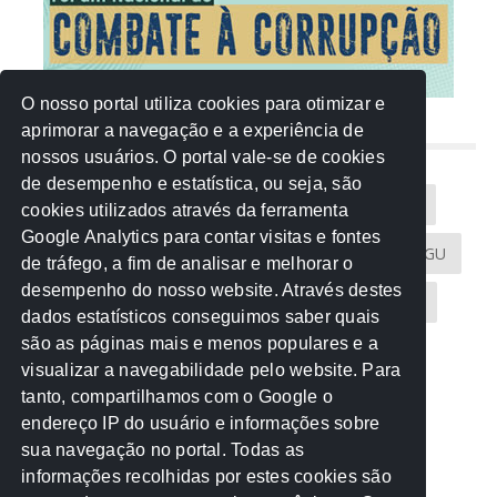
O nosso portal utiliza cookies para otimizar e
aprimorar a navegação e a experiência de
NUVEM DE TAGS
nossos usuários. O portal vale-se de cookies
de desempenho e estatística, ou seja, são
Acontece na Rede
AGU
AMM
Artigos
cookies utilizados através da ferramenta
Google Analytics para contar visitas e fontes
Atricon
Audicom
CAU-MT
CGE
CGU
de tráfego, a fim de analisar e melhorar o
desempenho do nosso website. Através destes
CREA-MT
Eventos
MPC-MT
MPE-MT
dados estatísticos conseguimos saber quais
são as páginas mais e menos populares e a
MPF
Notícias
PF
PGE-MT
PGR
visualizar a navegabilidade pelo website. Para
tanto, compartilhamos com o Google o
Receita Federal
Sem categoria
Senado
endereço IP do usuário e informações sobre
TCE-MT
TCU
TRE
sua navegação no portal. Todas as
informações recolhidas por estes cookies são