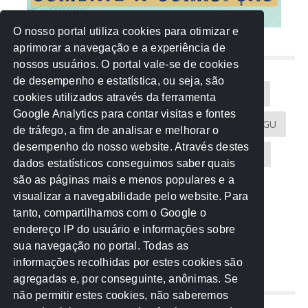
O nosso portal utiliza cookies para otimizar e
aprimorar a navegação e a experiência de
NUVEM DE TAGS
nossos usuários. O portal vale-se de cookies
de desempenho e estatística, ou seja, são
Acontece na Rede
AGU
AMM
Artigos
cookies utilizados através da ferramenta
Google Analytics para contar visitas e fontes
Atricon
Audicom
CAU-MT
CGE
CGU
de tráfego, a fim de analisar e melhorar o
desempenho do nosso website. Através destes
CREA-MT
Eventos
MPC-MT
MPE-MT
dados estatísticos conseguimos saber quais
são as páginas mais e menos populares e a
MPF
Notícias
PF
PGE-MT
PGR
visualizar a navegabilidade pelo website. Para
tanto, compartilhamos com o Google o
Receita Federal
Sem categoria
Senado
endereço IP do usuário e informações sobre
TCE-MT
TCU
TRE
sua navegação no portal. Todas as
informações recolhidas por estes cookies são
agregadas e, por conseguinte, anônimas. Se
REDE NOS ESTADOS
não permitir estes cookies, não saberemos