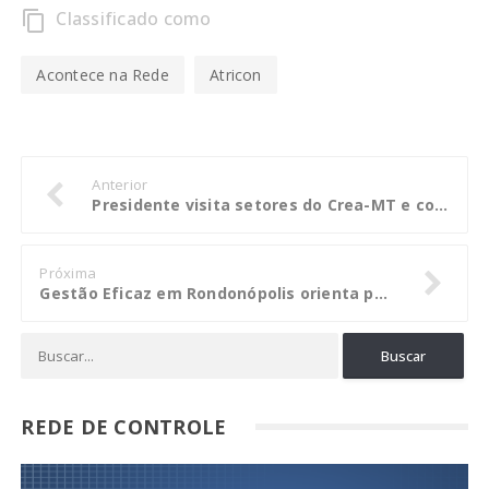
Classificado como
content_copy
Acontece na Rede
Atricon
Anterior
Presidente visita setores do Crea-MT e conversa com servidores
Próxima
Gestão Eficaz em Rondonópolis orienta para o equilíbrio das contas públicas
REDE DE CONTROLE