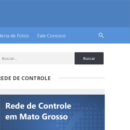
search
leria de Fotos
Fale Conosco
REDE DE CONTROLE