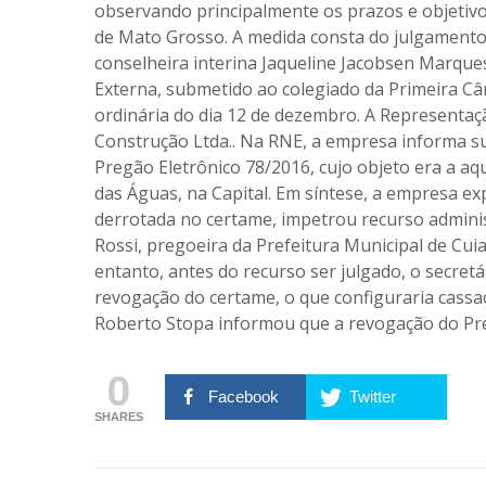
observando principalmente os prazos e objetivo
de Mato Grosso. A medida consta do julgamento 
conselheira interina Jaqueline Jacobsen Marqu
Externa, submetido ao colegiado da Primeira 
ordinária do dia 12 de dezembro. A Representaç
Construção Ltda.. Na RNE, a empresa informa su
Pregão Eletrônico 78/2016, cujo objeto era a a
das Águas, na Capital. Em síntese, a empresa ex
derrotada no certame, impetrou recurso adminis
Rossi, pregoeira da Prefeitura Municipal de Cu
entanto, antes do recurso ser julgado, o secret
revogação do certame, o que configuraria cassaç
Roberto Stopa informou que a revogação do P
0
Facebook
Twitter
SHARES