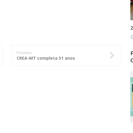
2
access
Próxima
CREA-MT completa 51 anos