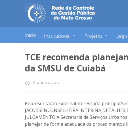
Início
Institucional
Projetos
Legis
TCE recomenda planejam
da SMSU de Cuiabá
9 anos atrás
access_time
Representação ExternaInteressado principal:Se
JACOBSENCONSELHEIRA INTERINA DETALHES D
JULGAMENTO A Secretaria de Serviços Urbanos d
planejar de forma adequada os procedimentos lic