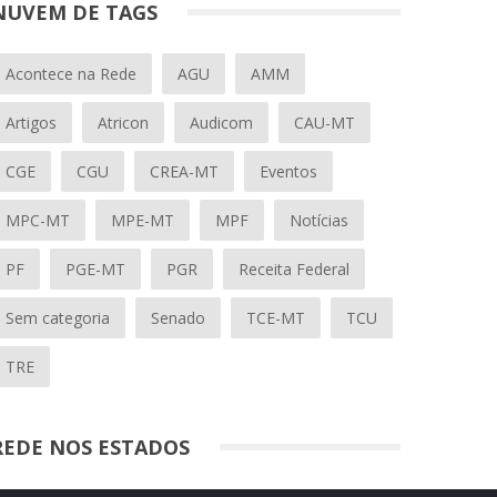
NUVEM DE TAGS
Acontece na Rede
AGU
AMM
Artigos
Atricon
Audicom
CAU-MT
CGE
CGU
CREA-MT
Eventos
MPC-MT
MPE-MT
MPF
Notícias
PF
PGE-MT
PGR
Receita Federal
Sem categoria
Senado
TCE-MT
TCU
TRE
REDE NOS ESTADOS