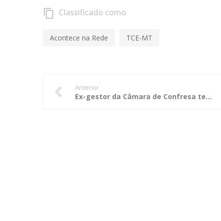
Classificado como
content_copy
Acontece na Rede
TCE-MT
Anterior
Ex-gestor da Câmara de Confresa tem recurso negado pela 1ª Câmara do TCE