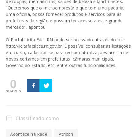
de roupas, mercadinhos, salões de beleza e lanchonetes.
“Queremos que o microempresário que tem uma padaria,
uma oficina, possa fornecer produtos e serviços para as
prefeituras da região e possam ter acesso a esse grande
mercado”, apontou.
O Portal Licita Fácil RN pode ser acessado através do link:
http://licitafacil.tce.rn.gov.br. É possível consultar as licitações
em curso, cadastrar-se para receber atualizações acerca de
novos certames em prefeituras, câmaras municipais,
Governo do Estado, etc, entre outras funcionalidades.
0
SHARES
Classificado como
content_copy
Acontece na Rede
Atricon