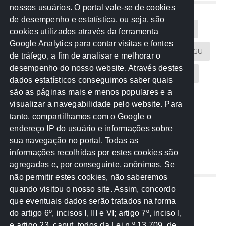
NUVEM DE TAGS
nossos usuários. O portal vale-se de cookies
de desempenho e estatística, ou seja, são
Acontece na Rede
AGU
AMM
Artigos
cookies utilizados através da ferramenta
Google Analytics para contar visitas e fontes
Atricon
Audicom
CAU-MT
CGE
CGU
de tráfego, a fim de analisar e melhorar o
desempenho do nosso website. Através destes
CREA-MT
Eventos
MPC-MT
MPE-MT
dados estatísticos conseguimos saber quais
são as páginas mais e menos populares e a
MPF
Notícias
PF
PGE-MT
PGR
visualizar a navegabilidade pelo website. Para
tanto, compartilhamos com o Google o
Receita Federal
Sem categoria
Senado
endereço IP do usuário e informações sobre
TCE-MT
TCU
TRE
sua navegação no portal. Todas as
informações recolhidas por estes cookies são
agregadas e, por conseguinte, anônimas. Se
REDE NOS ESTADOS
não permitir estes cookies, não saberemos
quando visitou o nosso site. Assim, concordo
Mato Grosso do Sul
que eventuais dados serão tratados na forma
Paraná
do artigo 6º, incisos I, III e VI; artigo 7º, inciso I,
Nacional
e artigo 23, caput, todos da Lei n.º 13.709, de