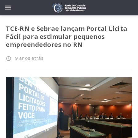
TCE-RN e Sebrae lançam Portal Licita
Fácil para estimular pequenos
empreendedores no RN
9 anos atrás
access_time