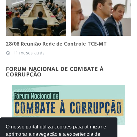
28/08 Reunião Rede de Controle TCE-MT
11 meses atrás
access_time
FORUM NACIONAL DE COMBATE À
CORRUPÇÃO
O nosso portal utiliza cookies para otimizar e
aprimorar a navegação e a experiência de