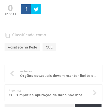
0
SHARES
Classificado como
content_copy
Acontece na Rede
CGE
Anterior
Órgãos estaduais devem manter limite de despesas com adiantamento
Próxima
CGE simplifica apuração de dano não intencional de pequeno valor