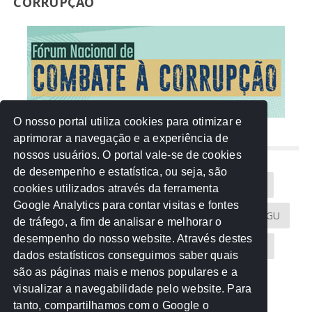
CORRUPÇÃO
O nosso portal utiliza cookies para otimizar e
aprimorar a navegação e a experiência de
NUVEM DE TAGS
nossos usuários. O portal vale-se de cookies
de desempenho e estatística, ou seja, são
Acontece na Rede
AGU
AMM
Artigos
cookies utilizados através da ferramenta
Google Analytics para contar visitas e fontes
Atricon
Audicom
CAU-MT
CGE
CGU
de tráfego, a fim de analisar e melhorar o
desempenho do nosso website. Através destes
CREA-MT
Eventos
MPC-MT
MPE-MT
dados estatísticos conseguimos saber quais
são as páginas mais e menos populares e a
MPF
Notícias
PF
PGE-MT
PGR
visualizar a navegabilidade pelo website. Para
tanto, compartilhamos com o Google o
Receita Federal
Sem categoria
Senado