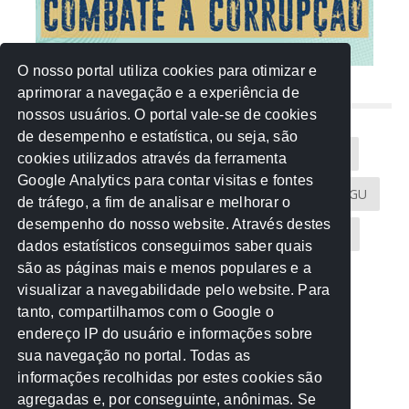
O nosso portal utiliza cookies para otimizar e
aprimorar a navegação e a experiência de
NUVEM DE TAGS
nossos usuários. O portal vale-se de cookies
de desempenho e estatística, ou seja, são
Acontece na Rede
AGU
AMM
Artigos
cookies utilizados através da ferramenta
Google Analytics para contar visitas e fontes
Atricon
Audicom
CAU-MT
CGE
CGU
de tráfego, a fim de analisar e melhorar o
desempenho do nosso website. Através destes
CREA-MT
Eventos
MPC-MT
MPE-MT
dados estatísticos conseguimos saber quais
são as páginas mais e menos populares e a
MPF
Notícias
PF
PGE-MT
PGR
visualizar a navegabilidade pelo website. Para
tanto, compartilhamos com o Google o
Receita Federal
Sem categoria
Senado
endereço IP do usuário e informações sobre
TCE-MT
TCU
TRE
sua navegação no portal. Todas as
informações recolhidas por estes cookies são
agregadas e, por conseguinte, anônimas. Se