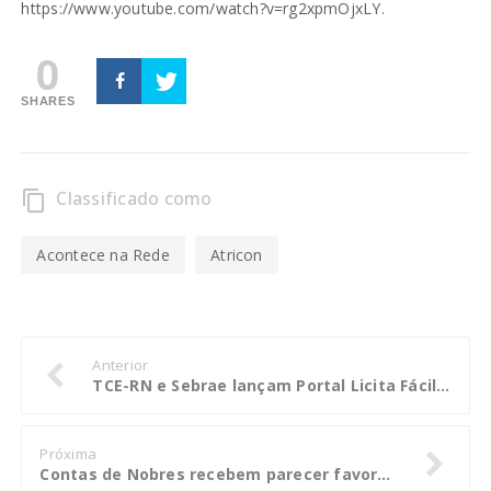
https://www.youtube.com/watch?v=rg2xpmOjxLY.
0
SHARES
Classificado como
content_copy
Acontece na Rede
Atricon
Anterior
TCE-RN e Sebrae lançam Portal Licita Fácil para estimular pequenos empreendedores no RN
Próxima
Contas de Nobres recebem parecer favorável, com recomendações ao atual gestor