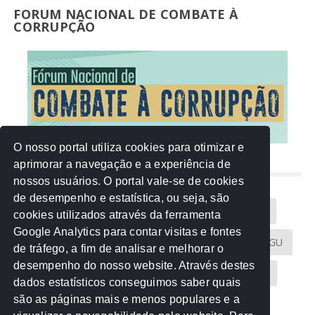
FORUM NACIONAL DE COMBATE À
CORRUPÇÃO
O nosso portal utiliza cookies para otimizar e
aprimorar a navegação e a experiência de
NUVEM DE TAGS
nossos usuários. O portal vale-se de cookies
de desempenho e estatística, ou seja, são
Acontece na Rede
AGU
AMM
Artigos
cookies utilizados através da ferramenta
Google Analytics para contar visitas e fontes
Atricon
Audicom
CAU-MT
CGE
CGU
de tráfego, a fim de analisar e melhorar o
desempenho do nosso website. Através destes
CREA-MT
Eventos
MPC-MT
MPE-MT
dados estatísticos conseguimos saber quais
são as páginas mais e menos populares e a
MPF
Notícias
PF
PGE-MT
PGR