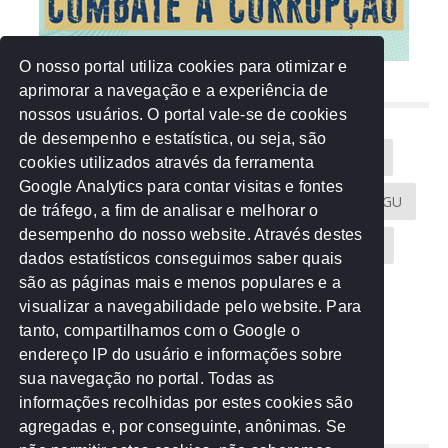
O nosso portal utiliza cookies para otimizar e
aprimorar a navegação e a experiência de
NUVEM DE TAGS
nossos usuários. O portal vale-se de cookies
de desempenho e estatística, ou seja, são
Acontece na Rede
AGU
AMM
Artigos
cookies utilizados através da ferramenta
Google Analytics para contar visitas e fontes
Atricon
Audicom
CAU-MT
CGE
CGU
de tráfego, a fim de analisar e melhorar o
desempenho do nosso website. Através destes
CREA-MT
Eventos
MPC-MT
MPE-MT
dados estatísticos conseguimos saber quais
são as páginas mais e menos populares e a
MPF
Notícias
PF
PGE-MT
PGR
visualizar a navegabilidade pelo website. Para
tanto, compartilhamos com o Google o
Receita Federal
Sem categoria
Senado
endereço IP do usuário e informações sobre
TCE-MT
TCU
TRE
sua navegação no portal. Todas as
informações recolhidas por estes cookies são
agregadas e, por conseguinte, anônimas. Se
REDE NOS ESTADOS