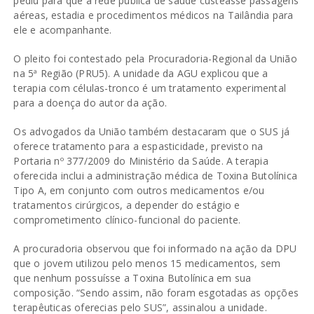
pediu para que a rede pública de saúde custeasse passagens
aéreas, estadia e procedimentos médicos na Tailândia para
ele e acompanhante.
O pleito foi contestado pela Procuradoria-Regional da União
na 5ª Região (PRU5). A unidade da AGU explicou que a
terapia com células-tronco é um tratamento experimental
para a doença do autor da ação.
Os advogados da União também destacaram que o SUS já
oferece tratamento para a espasticidade, previsto na
Portaria nº 377/2009 do Ministério da Saúde. A terapia
oferecida inclui a administração médica de Toxina Butolínica
Tipo A, em conjunto com outros medicamentos e/ou
tratamentos cirúrgicos, a depender do estágio e
comprometimento clínico-funcional do paciente.
A procuradoria observou que foi informado na ação da DPU
que o jovem utilizou pelo menos 15 medicamentos, sem
que nenhum possuísse a Toxina Butolínica em sua
composição. “Sendo assim, não foram esgotadas as opções
terapêuticas oferecias pelo SUS”, assinalou a unidade.