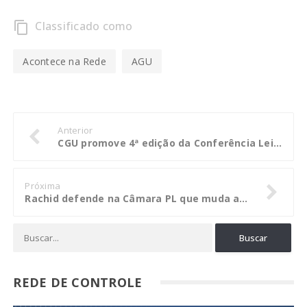
Classificado como
content_copy
Acontece na Rede
AGU
Anterior
CGU promove 4ª edição da Conferência Lei Empresa Limpa
Próxima
Rachid defende na Câmara PL que muda a cobrança da Contribuição sobre a Receita Previdenciária
REDE DE CONTROLE