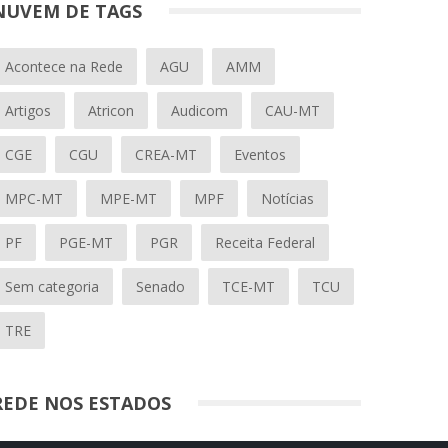
NUVEM DE TAGS
Acontece na Rede
AGU
AMM
Artigos
Atricon
Audicom
CAU-MT
CGE
CGU
CREA-MT
Eventos
MPC-MT
MPE-MT
MPF
Notícias
PF
PGE-MT
PGR
Receita Federal
Sem categoria
Senado
TCE-MT
TCU
TRE
REDE NOS ESTADOS