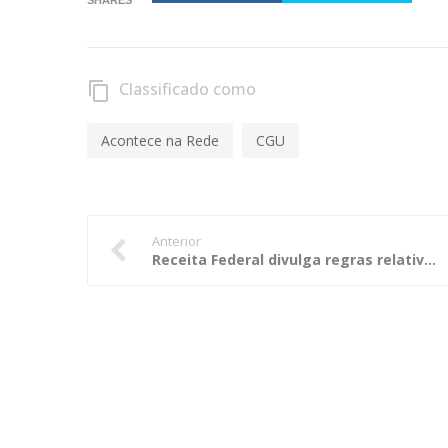
Classificado como
content_copy
Acontece na Rede
CGU
Anterior
Receita Federal divulga regras relativas à DCTFWeb