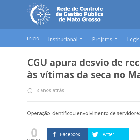
Início
Institucional
Projetos
Legis
CGU apura desvio de rec
às vítimas da seca no 
8 anos atrás
access_time
Operação identificou envolvimento de servidore
0
Facebook
Twitter
SHARES