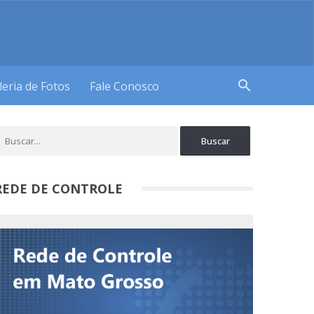
search
leria de Fotos
Fale Conosco
REDE DE CONTROLE