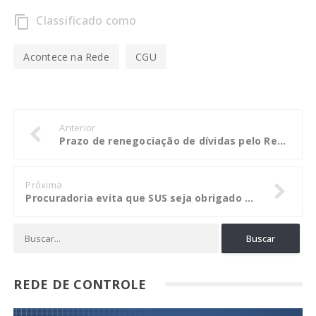
Classificado como
content_copy
Acontece na Rede
CGU
Anterior
Prazo de renegociação de dívidas pelo Refis termina na sexta-feira
Próxima
Procuradoria evita que SUS seja obrigado a custear terapia experimental na Tailândia
REDE DE CONTROLE