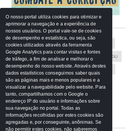
O nosso portal utiliza cookies para otimizar e
aprimorar a navegação e a experiência de
NUVEM DE TAGS
nossos usuários. O portal vale-se de cookies
de desempenho e estatística, ou seja, são
Acontece na Rede
AGU
AMM
Artigos
cookies utilizados através da ferramenta
Google Analytics para contar visitas e fontes
Atricon
Audicom
CAU-MT
CGE
CGU
de tráfego, a fim de analisar e melhorar o
desempenho do nosso website. Através destes
CREA-MT
Eventos
MPC-MT
MPE-MT
dados estatísticos conseguimos saber quais
são as páginas mais e menos populares e a
MPF
Notícias
PF
PGE-MT
PGR
visualizar a navegabilidade pelo website. Para
tanto, compartilhamos com o Google o
Receita Federal
Sem categoria
Senado
endereço IP do usuário e informações sobre
TCE-MT
TCU
TRE
sua navegação no portal. Todas as
informações recolhidas por estes cookies são
agregadas e, por conseguinte, anônimas. Se
REDE NOS ESTADOS
não permitir estes cookies, não saberemos