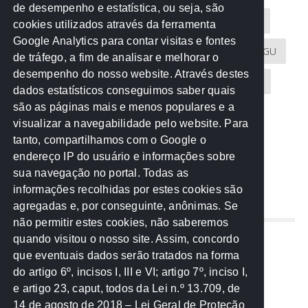
de desempenho e estatística, ou seja, são
Acontece na Rede
AGU
AMM
Artigos
cookies utilizados através da ferramenta
Google Analytics para contar visitas e fontes
Atricon
Audicom
CAU-MT
CGE
CGU
de tráfego, a fim de analisar e melhorar o
desempenho do nosso website. Através destes
CREA-MT
Eventos
MPC-MT
MPE-MT
dados estatísticos conseguimos saber quais
são as páginas mais e menos populares e a
MPF
Notícias
PF
PGE-MT
PGR
visualizar a navegabilidade pelo website. Para
tanto, compartilhamos com o Google o
Receita Federal
Sem categoria
Senado
endereço IP do usuário e informações sobre
TCE-MT
TCU
TRE
sua navegação no portal. Todas as
informações recolhidas por estes cookies são
agregadas e, por conseguinte, anônimas. Se
REDE NOS ESTADOS
não permitir estes cookies, não saberemos
quando visitou o nosso site. Assim, concordo
Mato Grosso do Sul
que eventuais dados serão tratados na forma
Paraná
do artigo 6º, incisos I, III e VI; artigo 7º, inciso I,
Nacional
e artigo 23, caput, todos da Lei n.º 13.709, de
14 de agosto de 2018 – Lei Geral de Proteção