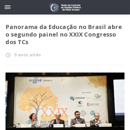
Panorama da Educação no Brasil abre
o segundo painel no XXIX Congresso
dos TCs
9 anos atrás
access_time