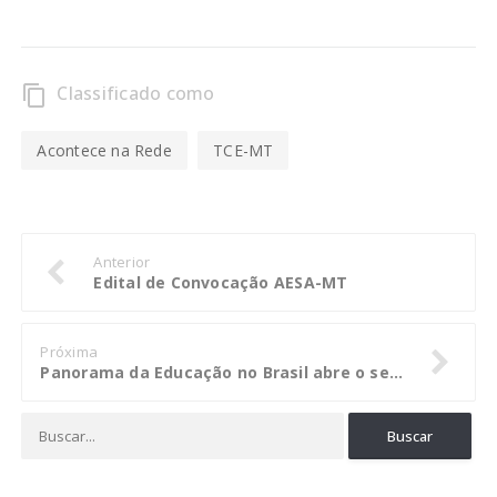
Classificado como
content_copy
Acontece na Rede
TCE-MT
Anterior
Edital de Convocação AESA-MT
Próxima
Panorama da Educação no Brasil abre o segundo painel no XXIX Congresso dos TCs