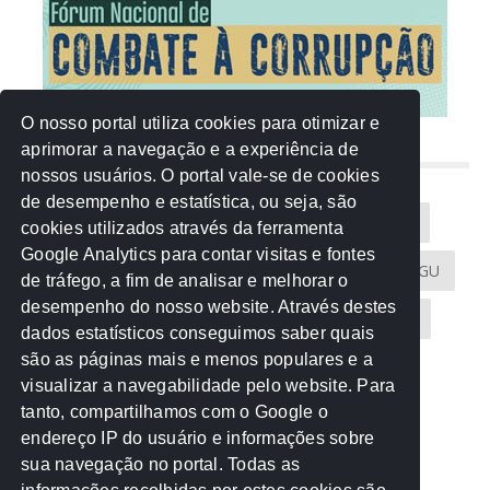
O nosso portal utiliza cookies para otimizar e
aprimorar a navegação e a experiência de
NUVEM DE TAGS
nossos usuários. O portal vale-se de cookies
de desempenho e estatística, ou seja, são
Acontece na Rede
AGU
AMM
Artigos
cookies utilizados através da ferramenta
Google Analytics para contar visitas e fontes
Atricon
Audicom
CAU-MT
CGE
CGU
de tráfego, a fim de analisar e melhorar o
desempenho do nosso website. Através destes
CREA-MT
Eventos
MPC-MT
MPE-MT
dados estatísticos conseguimos saber quais
são as páginas mais e menos populares e a
MPF
Notícias
PF
PGE-MT
PGR
visualizar a navegabilidade pelo website. Para
tanto, compartilhamos com o Google o
Receita Federal
Sem categoria
Senado
endereço IP do usuário e informações sobre
TCE-MT
TCU
TRE
sua navegação no portal. Todas as