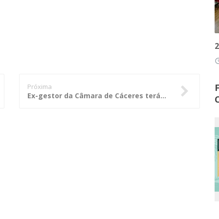
2
access
Próxima
Ex-gestor da Câmara de Cáceres terá que pagar multa por falta de transparência