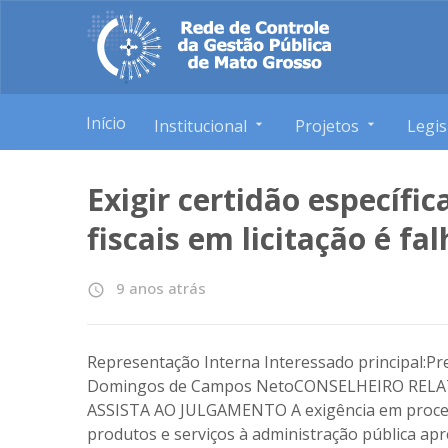
Início
Institucional
Projetos
Legis
Exigir certidão específi
fiscais em licitação é fa
9 anos atrás
access_time
Representação Interna Interessado principal:Pr
Domingos de Campos NetoCONSELHEIRO REL
ASSISTA AO JULGAMENTO A exigência em process
produtos e serviços à administração pública apr