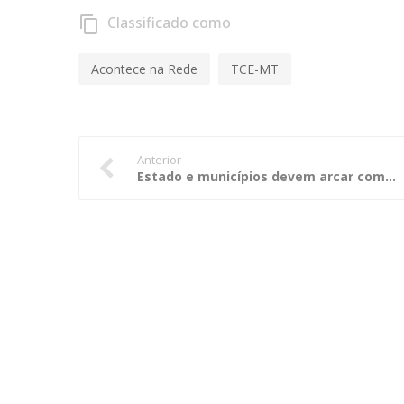
Classificado como
content_copy
Acontece na Rede
TCE-MT
Anterior
Estado e municípios devem arcar com custos de cartórios