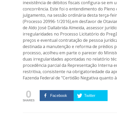
inexistência de débitos fiscais configura-se em 
concorrência. Este foi o entendimento do Pleno
julgamento, na sessão ordinária desta terça-fei
(Processo 20996-1/2016),em desfavor de Otaviano
de Aldo José Dallabrida Almeida, assessor juríd
irregularidades no Processo Licitatório do Pregã
preços e eventual contratação de pessoa jurídi
destinada a manutenção e reforma de prédios p
processo, acolheu em parte o parecer do Minist
duas irregularidades apontadas no relatório técn
procedência parcial da Representação Interna e
restritiva, consistente na obrigatoriedade da a
Fazenda Federal de "Certidão Negativa quanto à 
0
Facebook
Twitter
SHARES