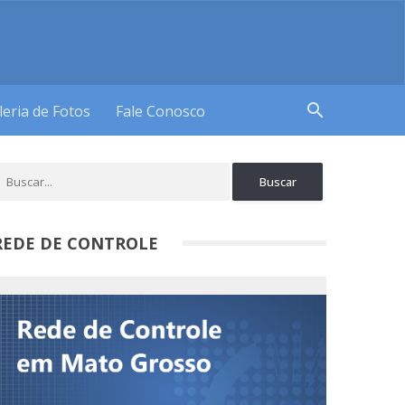
search
leria de Fotos
Fale Conosco
REDE DE CONTROLE