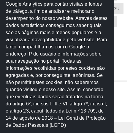
Google Analytics para contar visitas e fontes
Atricon
Audicom
CAU-MT
CGE
CGU
de tráfego, a fim de analisar e melhorar o
desempenho do nosso website. Através destes
CREA-MT
Eventos
MPC-MT
MPE-MT
dados estatísticos conseguimos saber quais
são as páginas mais e menos populares e a
MPF
Notícias
PF
PGE-MT
PGR
visualizar a navegabilidade pelo website. Para
tanto, compartilhamos com o Google o
Receita Federal
Sem categoria
Senado
endereço IP do usuário e informações sobre
TCE-MT
TCU
TRE
sua navegação no portal. Todas as
informações recolhidas por estes cookies são
agregadas e, por conseguinte, anônimas. Se
REDE NOS ESTADOS
não permitir estes cookies, não saberemos
quando visitou o nosso site. Assim, concordo
Mato Grosso do Sul
que eventuais dados serão tratados na forma
Paraná
do artigo 6º, incisos I, III e VI; artigo 7º, inciso I,
Nacional
e artigo 23, caput, todos da Lei n.º 13.709, de
14 de agosto de 2018 – Lei Geral de Proteção
de Dados Pessoais (LGPD)