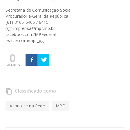
Secretaria de Comunicação Social
Procuradoria-Geral da República
(61) 3105-6406 / 6415
pgr-imprensa@mpf.mp.br
facebook.com/MPFederal
twitter.com/mpf_pgr
0
SHARES
Classificado como
content_copy
Acontece na Rede
MPF