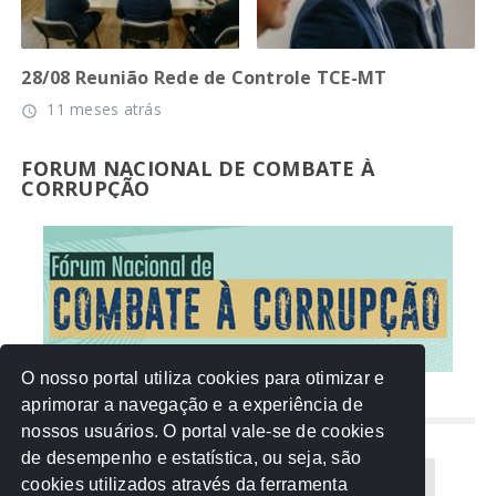
28/08 Reunião Rede de Controle TCE-MT
11 meses atrás
access_time
FORUM NACIONAL DE COMBATE À
CORRUPÇÃO
O nosso portal utiliza cookies para otimizar e
aprimorar a navegação e a experiência de
NUVEM DE TAGS
nossos usuários. O portal vale-se de cookies
de desempenho e estatística, ou seja, são
Acontece na Rede
AGU
AMM
Artigos
cookies utilizados através da ferramenta