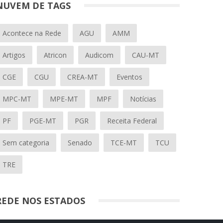
NUVEM DE TAGS
Acontece na Rede
AGU
AMM
Artigos
Atricon
Audicom
CAU-MT
CGE
CGU
CREA-MT
Eventos
MPC-MT
MPE-MT
MPF
Notícias
PF
PGE-MT
PGR
Receita Federal
Sem categoria
Senado
TCE-MT
TCU
TRE
REDE NOS ESTADOS