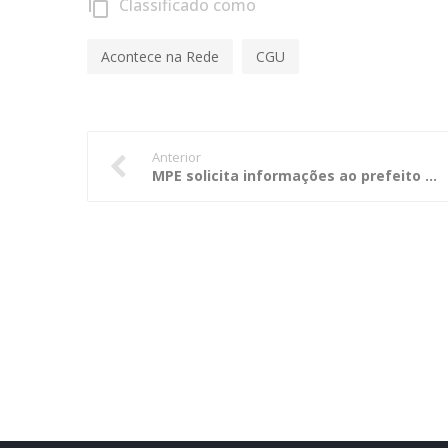
Classificado como
content_copy
Acontece na Rede
CGU
Anterior
MPE solicita informações ao prefeito de Cuiabá sobre plantio de palmeiras em canteiros do VLT