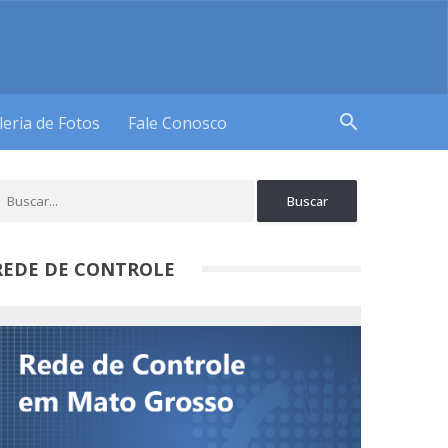
search
leria de Fotos
Fale Conosco
REDE DE CONTROLE