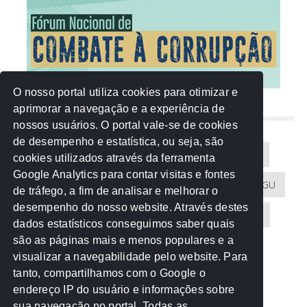
O nosso portal utiliza cookies para otimizar e
aprimorar a navegação e a experiência de
NUVEM DE TAGS
nossos usuários. O portal vale-se de cookies
de desempenho e estatística, ou seja, são
Acontece na Rede
AGU
AMM
Artigos
cookies utilizados através da ferramenta
Google Analytics para contar visitas e fontes
Atricon
Audicom
CAU-MT
CGE
CGU
de tráfego, a fim de analisar e melhorar o
desempenho do nosso website. Através destes
CREA-MT
Eventos
MPC-MT
MPE-MT
dados estatísticos conseguimos saber quais
são as páginas mais e menos populares e a
MPF
Notícias
PF
PGE-MT
PGR
visualizar a navegabilidade pelo website. Para
tanto, compartilhamos com o Google o
Receita Federal
Sem categoria
Senado
endereço IP do usuário e informações sobre
TCE-MT
TCU
TRE
sua navegação no portal. Todas as