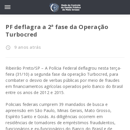
PF deflagra a 2ª fase da Operação
Turbocred
9 anos atrás
access_time
Ribeirão Preto/SP – A Polícia Federal deflagrou nesta terça-
feira (31/10) a segunda fase da operação Turbocred, para
combater o desvio de verbas públicas por meio de fraudes
em financiamentos agrícolas operados pelo Banco do Brasil
entre os anos de 2012 e 2015.
Policiais federais cumprem 39 mandados de busca e
apreensão em São Paulo, Minas Gerais, Mato Grosso,
Espírito Santo e Goiás. As dilligências ocorrem em
residências de tomadores de empréstimos fraudulentos,
funcionários e ex-funcionários do Banco do Brasil e de