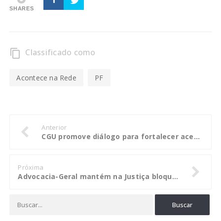
SHARES
Classificado como
content_copy
Acontece na Rede
PF
Anterior
CGU promove diálogo para fortalecer acesso à informação e cultura da transparência
Próxima
Advocacia-Geral mantém na Justiça bloqueio de bens de ex-conselheiro da Unimed