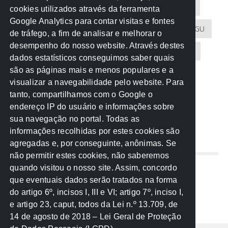
Acontece na Rede
AGU
AMM
Artigos
cookies utilizados através da ferramenta
Google Analytics para contar visitas e fontes
Atricon
Audicom
CAU-MT
CGE
CGU
de tráfego, a fim de analisar e melhorar o
desempenho do nosso website. Através destes
CREA-MT
Eventos
MPC-MT
MPE-MT
dados estatísticos conseguimos saber quais
são as páginas mais e menos populares e a
MPF
Notícias
PF
PGE-MT
PGR
visualizar a navegabilidade pelo website. Para
tanto, compartilhamos com o Google o
Receita Federal
Sem categoria
Senado
endereço IP do usuário e informações sobre
TCE-MT
TCU
TRE
sua navegação no portal. Todas as
informações recolhidas por estes cookies são
agregadas e, por conseguinte, anônimas. Se
REDE NOS ESTADOS
não permitir estes cookies, não saberemos
quando visitou o nosso site. Assim, concordo
Mato Grosso do Sul
que eventuais dados serão tratados na forma
Paraná
do artigo 6º, incisos I, III e VI; artigo 7º, inciso I,
Nacional
e artigo 23, caput, todos da Lei n.º 13.709, de
14 de agosto de 2018 – Lei Geral de Proteção