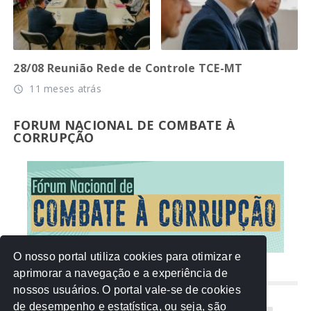
28/08 Reunião Rede de Controle TCE-MT
11 meses atrás
access_time
FORUM NACIONAL DE COMBATE À
CORRUPÇÃO
O nosso portal utiliza cookies para otimizar e
aprimorar a navegação e a experiência de
NUVEM DE TAGS
nossos usuários. O portal vale-se de cookies
de desempenho e estatística, ou seja, são