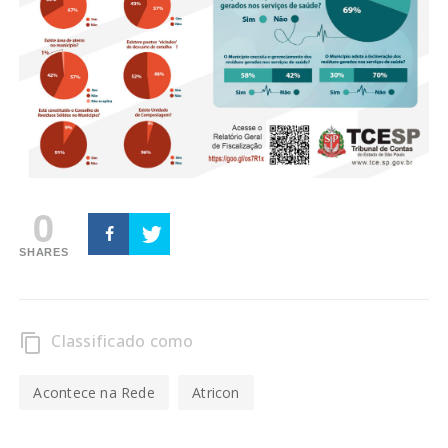
0
SHARES
Classificado como
content_copy
Acontece na Rede
Atricon