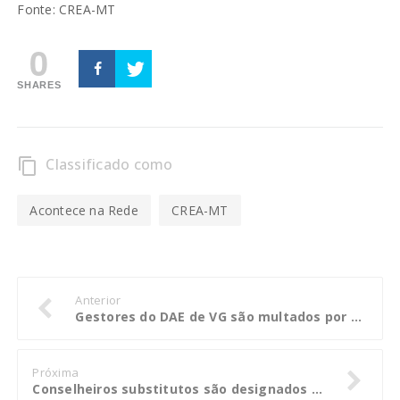
Fonte: CREA-MT
0
SHARES
Classificado como
content_copy
Acontece na Rede
CREA-MT
Anterior
Gestores do DAE de VG são multados por descumprirem determinação do TCE
Próxima
Conselheiros substitutos são designados para ocupar vagas e garantir funcionamento do TCE