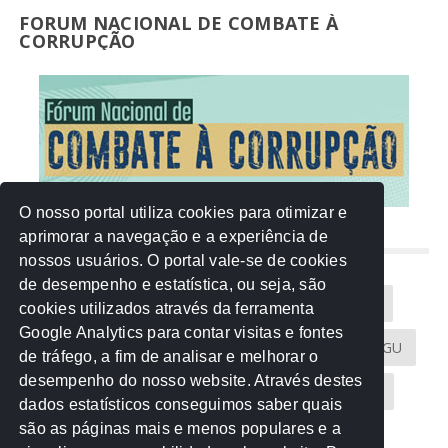
FORUM NACIONAL DE COMBATE À
CORRUPÇÃO
O nosso portal utiliza cookies para otimizar e
aprimorar a navegação e a experiência de
NUVEM DE TAGS
nossos usuários. O portal vale-se de cookies
de desempenho e estatística, ou seja, são
Acontece na Rede
AGU
AMM
Artigos
cookies utilizados através da ferramenta
Google Analytics para contar visitas e fontes
Atricon
Audicom
CAU-MT
CGE
CGU
de tráfego, a fim de analisar e melhorar o
desempenho do nosso website. Através destes
CREA-MT
Eventos
MPC-MT
MPE-MT
dados estatísticos conseguimos saber quais
são as páginas mais e menos populares e a
MPF
Notícias
PF
PGE-MT
PGR