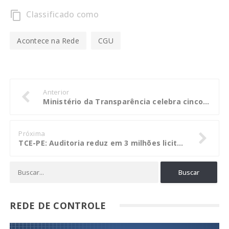
Classificado como
content_copy
Acontece na Rede
CGU
Anterior
Ministério da Transparência celebra cinco anos da Lei de Acesso à Informação
Próxima
TCE-PE: Auditoria reduz em 3 milhões licitação para compra de medicamentos
REDE DE CONTROLE