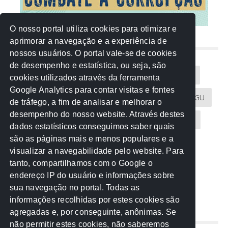
O nosso portal utiliza cookies para otimizar e
aprimorar a navegação e a experiência de
NUVEM DE TAGS
nossos usuários. O portal vale-se de cookies
de desempenho e estatística, ou seja, são
Acontece na Rede
AGU
AMM
Artigos
cookies utilizados através da ferramenta
Google Analytics para contar visitas e fontes
Atricon
Audicom
CAU-MT
CGE
CGU
de tráfego, a fim de analisar e melhorar o
desempenho do nosso website. Através destes
CREA-MT
Eventos
MPC-MT
MPE-MT
dados estatísticos conseguimos saber quais
são as páginas mais e menos populares e a
MPF
Notícias
PF
PGE-MT
PGR
visualizar a navegabilidade pelo website. Para
tanto, compartilhamos com o Google o
Receita Federal
Sem categoria
Senado
endereço IP do usuário e informações sobre
TCE-MT
TCU
TRE
sua navegação no portal. Todas as
informações recolhidas por estes cookies são
agregadas e, por conseguinte, anônimas. Se
REDE NOS ESTADOS
não permitir estes cookies, não saberemos