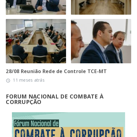
28/08 Reunião Rede de Controle TCE-MT
11 meses atrás
access_time
FORUM NACIONAL DE COMBATE À
CORRUPÇÃO