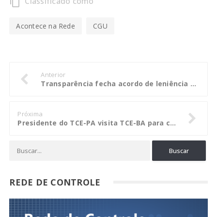
Classificado como
content_copy
Acontece na Rede
CGU
Anterior
Transparência fecha acordo de leniência com UTC que prevê pagamento de R$ 574 mi
Próxima
Presidente do TCE-PA visita TCE-BA para conhecer o processo de modernização eletrônica
REDE DE CONTROLE