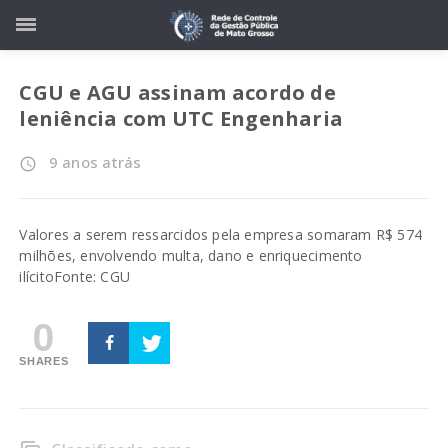
CGU e AGU assinam acordo de
leniência com UTC Engenharia
9 anos atrás
access_time
Valores a serem ressarcidos pela empresa somaram R$ 574
milhões, envolvendo multa, dano e enriquecimento
ilícito
Fonte: CGU
0
SHARES