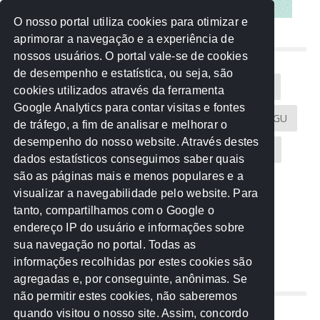
O nosso portal utiliza cookies para otimizar e
aprimorar a navegação e a experiência de
NUVEM DE TAGS
nossos usuários. O portal vale-se de cookies
de desempenho e estatística, ou seja, são
Acontece na Rede
AGU
AMM
Artigos
cookies utilizados através da ferramenta
Google Analytics para contar visitas e fontes
Atricon
Audicom
CAU-MT
CGE
CGU
de tráfego, a fim de analisar e melhorar o
desempenho do nosso website. Através destes
CREA-MT
Eventos
MPC-MT
MPE-MT
dados estatísticos conseguimos saber quais
são as páginas mais e menos populares e a
MPF
Notícias
PF
PGE-MT
PGR
visualizar a navegabilidade pelo website. Para
tanto, compartilhamos com o Google o
Receita Federal
Sem categoria
Senado
endereço IP do usuário e informações sobre
TCE-MT
TCU
TRE
sua navegação no portal. Todas as
informações recolhidas por estes cookies são
agregadas e, por conseguinte, anônimas. Se
REDE NOS ESTADOS
não permitir estes cookies, não saberemos
quando visitou o nosso site. Assim, concordo