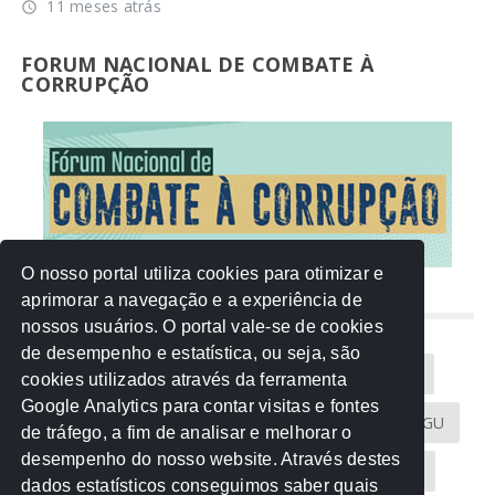
11 meses atrás
access_time
FORUM NACIONAL DE COMBATE À
CORRUPÇÃO
O nosso portal utiliza cookies para otimizar e
aprimorar a navegação e a experiência de
NUVEM DE TAGS
nossos usuários. O portal vale-se de cookies
de desempenho e estatística, ou seja, são
Acontece na Rede
AGU
AMM
Artigos
cookies utilizados através da ferramenta
Google Analytics para contar visitas e fontes
Atricon
Audicom
CAU-MT
CGE
CGU
de tráfego, a fim de analisar e melhorar o
desempenho do nosso website. Através destes
CREA-MT
Eventos
MPC-MT
MPE-MT
dados estatísticos conseguimos saber quais