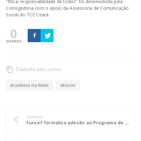
“Ética: responsabilidade de todos” foi desenvolvida pela
Corregedoria com o apoio da Assessoria de Comunicação
Social do TCE Ceará.
0
SHARES
Classificado como
content_copy
Acontece na Rede
Atricon
Anterior
Funcef formaliza adesão ao Programa de Fortalecimento das Ouvidorias