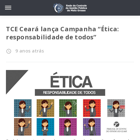
TCE Ceará lança Campanha “Ética:
responsabilidade de todos”
9 anos atrás
access_time