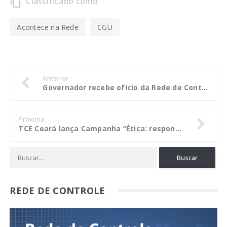
Classificado como
content_copy
Acontece na Rede
CGU
Anterior
Governador recebe ofício da Rede de Controle sobre escolha de conselheiros
Próxima
TCE Ceará lança Campanha “Ética: responsabilidade de todos”
REDE DE CONTROLE