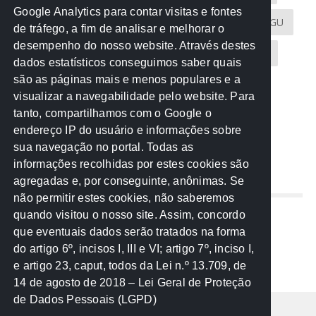
Google Analytics para contar visitas e fontes
Atricon
Audicom
CAU-MT
CGE
CGU
de tráfego, a fim de analisar e melhorar o
desempenho do nosso website. Através destes
CREA-MT
Eventos
MPC-MT
MPE-MT
dados estatísticos conseguimos saber quais
são as páginas mais e menos populares e a
MPF
Notícias
PF
PGE-MT
PGR
visualizar a navegabilidade pelo website. Para
tanto, compartilhamos com o Google o
Receita Federal
Sem categoria
Senado
endereço IP do usuário e informações sobre
TCE-MT
TCU
TRE
sua navegação no portal. Todas as
informações recolhidas por estes cookies são
agregadas e, por conseguinte, anônimas. Se
REDE NOS ESTADOS
não permitir estes cookies, não saberemos
quando visitou o nosso site. Assim, concordo
Mato Grosso do Sul
que eventuais dados serão tratados na forma
Paraná
do artigo 6º, incisos I, III e VI; artigo 7º, inciso I,
Nacional
e artigo 23, caput, todos da Lei n.º 13.709, de
14 de agosto de 2018 – Lei Geral de Proteção
de Dados Pessoais (LGPD)