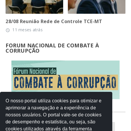
28/08 Reunião Rede de Controle TCE-MT
11 meses atrás
access_time
FORUM NACIONAL DE COMBATE À
CORRUPÇÃO
O nosso portal utiliza cookies para otimizar e
aprimorar a navegação e a experiência de
NUVEM DE TAGS
nossos usuários. O portal vale-se de cookies
de desempenho e estatística, ou seja, são
Acontece na Rede
AGU
AMM
Artigos
cookies utilizados através da ferramenta