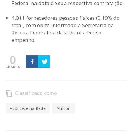
Federal na data de sua respectiva contratação;
4.011 fornecedores pessoas físicas (0,19% do
total) com óbito informado à Secretaria da
Receita Federal na data do respectivo
empenho.
0
SHARES
Classificado como
content_copy
Acontece na Rede
Atricon