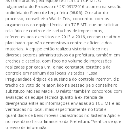
as constatadas pela equipe técnica do TCE-MT. O
julgamento do Processo nº 231037/2016 ocorreu na sessão
ordinária do Pleno de terça-feira (06.06). O relator do
processo, conselheiro Waldir Teis, concordou com os
argumentos da equipe técnica do TCE-MT, que ao solicitar
relatório de controle de cartuchos de impressoras,
referentes aos exercícios de 2013 a 2016, recebeu relatório
planilhado que não demonstrava controle eficiente dos
materiais. A equipe então realizou vistoria in loco nos
diversos setores administrativos da prefeitura, também em
creches e escolas, com foco no volume de impressões
realizadas por cada um, e não constatou existência de
controle em nenhum dos locais visitados. "Essa
irregularidade é típica da ausência do controle interno", diz
trecho do voto do relator, lido na sessão pelo conselheiro
substituto Moises Maciel. O relator também concordou com
avaliação da equipe técnica quanto à existência de
divergência entre as informações enviadas ao TCE-MT e as
verificadas no local, mais especificamente no total e
quantidade de bens móveis cadastrados no Sistema Aplic e
no inventário físico-financeiro da Prefeitura. "Verifica-se que
o envio de informa&c