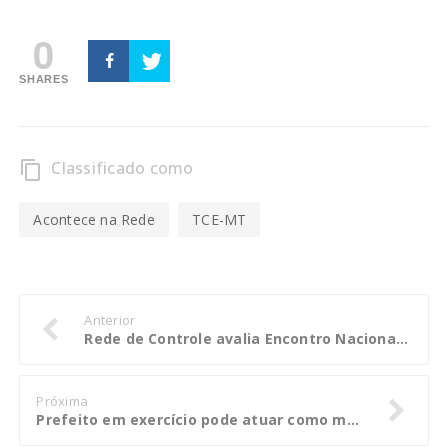
0
SHARES
Classificado como
content_copy
Acontece na Rede
TCE-MT
Anterior
Rede de Controle avalia Encontro Nacional sobre Combate à Corrupção
Próxima
Prefeito em exercício pode atuar como médico na iniciativa privada