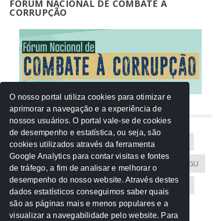
FORUM NACIONAL DE COMBATE À
CORRUPÇÃO
O nosso portal utiliza cookies para otimizar e
aprimorar a navegação e a experiência de
NUVEM DE TAGS
nossos usuários. O portal vale-se de cookies
de desempenho e estatística, ou seja, são
Acontece na Rede
AGU
AMM
Artigos
cookies utilizados através da ferramenta
Google Analytics para contar visitas e fontes
Atricon
Audicom
CAU-MT
CGE
CGU
de tráfego, a fim de analisar e melhorar o
desempenho do nosso website. Através destes
CREA-MT
Eventos
MPC-MT
MPE-MT
dados estatísticos conseguimos saber quais
são as páginas mais e menos populares e a
MPF
Notícias
PF
PGE-MT
PGR
visualizar a navegabilidade pelo website. Para